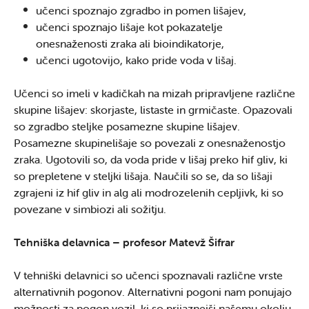
učenci spoznajo zgradbo in pomen lišajev,
učenci spoznajo lišaje kot pokazatelje
onesnaženosti zraka ali bioindikatorje,
učenci ugotovijo, kako pride voda v lišaj.
Učenci so imeli v kadičkah na mizah pripravljene različne
skupine lišajev: skorjaste, listaste in grmičaste. Opazovali
so zgradbo steljke posamezne skupine lišajev.
Posamezne skupinelišaje so povezali z onesnaženostjo
zraka. Ugotovili so, da voda pride v lišaj preko hif gliv, ki
so prepletene v steljki lišaja. Naučili so se, da so lišaji
zgrajeni iz hif gliv in alg ali modrozelenih cepljivk, ki so
povezane v simbiozi ali sožitju.
Tehniška delavnica –
profesor
Matevž Šifrar
V tehniški delavnici so učenci spoznavali različne vrste
alternativnih pogonov. Alternativni pogoni nam ponujajo
možnosti za pogon vozil, ki so prijaznejši našemu okolju