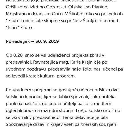
Odšli so na izlet po Gorenjski. Obiskali so Planico,
Mojstrano in Kranjsko Goro. V Škofjo Loko so prispeli ob
17. uri. Tudi ostale skupine so prišle v Škofjo Loko med
15. in 17. uro.
Ponedeljek – 30. 9. 2019
Ob 8.20 smo se vsi udeleženci projekta zbrali v
predavalnici. Ravnateljica mag. Karla Krajnik je po
uvodnem pozdravu predstavila našo šolo, naši učenci pa
so izvedli kratek kulturni program.
Po uradnem sprejemu so gostujoči učenci odšli za dve
šolski uri k pouku, kjer so lahko spoznali, kako poteka
pouk na naši šoli, gostujoči učitelji pa so si medtem
ogledali pouk na razredni stopnji. Tretjo šolsko uro smo
se vsi vrnili v predavalnico. Tema delavnice je bila
Spoznavanje držav in krajev vseh partnerskih šol, njen