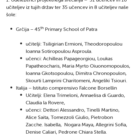
učiteljev iz tujih držav ter 35 učencev in 8 učiteljev naše
šole:
th
Grčija – 45
Primary School of Patra
učitelji: Tsiligirian Ermioni, Theodoropoulou
Ioanna Sotiropoulou Asproula.
učenci: Achilleas Papageorgiou, Loukas
Papatheocharis, Maria Myrto Oiuonomopoulos,
Ioanna Gkotsopoulou, Dimitra Chronopoulon,
Skourti Lamprini Charitomeni, Angeliki Tsiouri.
Italija – Istituto comprensivo Falcone Borsellin
Učitelji: Elena Trimeloni, Annaelisa di Guardo,
Claudia la Rovere,
učenci: Dettori Alessandro, Tinelli Martino,
Alice Saita, Tomezzoli Giulio, Pietrobon
Zacche. Isabella, Nogara Maya, Allegrini Sofia,
Denise Caliari, Pedrone Chiara Stella.