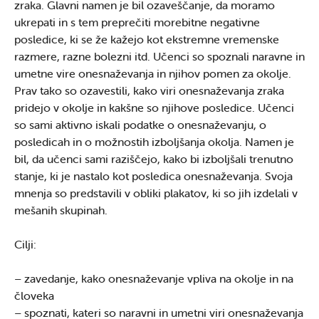
zraka. Glavni namen je bil ozaveščanje, da moramo
ukrepati in s tem preprečiti morebitne negativne
posledice, ki se že kažejo kot ekstremne vremenske
razmere, razne bolezni itd. Učenci so spoznali naravne in
umetne vire onesnaževanja in njihov pomen za okolje.
Prav tako so ozavestili, kako viri onesnaževanja zraka
pridejo v okolje in kakšne so njihove posledice. Učenci
so sami aktivno iskali podatke o onesnaževanju, o
posledicah in o možnostih izboljšanja okolja. Namen je
bil, da učenci sami raziščejo, kako bi izboljšali trenutno
stanje, ki je nastalo kot posledica onesnaževanja. Svoja
mnenja so predstavili v obliki plakatov, ki so jih izdelali v
mešanih skupinah.
Cilji:
– zavedanje, kako onesnaževanje vpliva na okolje in na
človeka
– spoznati, kateri so naravni in umetni viri onesnaževanja