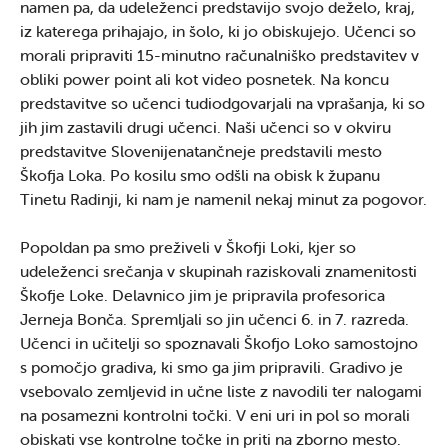
namen pa, da udeleženci predstavijo svojo deželo, kraj,
iz katerega prihajajo, in šolo, ki jo obiskujejo. Učenci so
morali pripraviti 15-minutno računalniško predstavitev v
obliki power point ali kot video posnetek. Na koncu
predstavitve so učenci tudiodgovarjali na vprašanja, ki so
jih jim zastavili drugi učenci. Naši učenci so v okviru
predstavitve Slovenijenatančneje predstavili mesto
Škofja Loka. Po kosilu smo odšli na obisk k županu
Tinetu Radinji, ki nam je namenil nekaj minut za pogovor.
Popoldan pa smo preživeli v Škofji Loki, kjer so
udeleženci srečanja v skupinah raziskovali znamenitosti
Škofje Loke. Delavnico jim je pripravila profesorica
Jerneja Bonča. Spremljali so jin učenci 6. in 7. razreda.
Učenci in učitelji so spoznavali Škofjo Loko samostojno
s pomočjo gradiva, ki smo ga jim pripravili. Gradivo je
vsebovalo zemljevid in učne liste z navodili ter nalogami
na posamezni kontrolni točki. V eni uri in pol so morali
obiskati vse kontrolne točke in priti na zborno mesto.