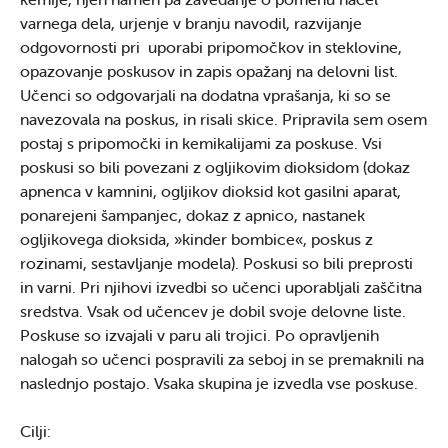
varnega dela, urjenje v branju navodil, razvijanje
odgovornosti pri uporabi pripomočkov in steklovine,
opazovanje poskusov in zapis opažanj na delovni list.
Učenci so odgovarjali na dodatna vprašanja, ki so se
navezovala na poskus, in risali skice. Pripravila sem osem
postaj s pripomočki in kemikalijami za poskuse. Vsi
poskusi so bili povezani z ogljikovim dioksidom (dokaz
apnenca v kamnini, ogljikov dioksid kot gasilni aparat,
ponarejeni šampanjec, dokaz z apnico, nastanek
ogljikovega dioksida, »kinder bombice«, poskus z
rozinami, sestavljanje modela). Poskusi so bili preprosti
in varni. Pri njihovi izvedbi so učenci uporabljali zaščitna
sredstva. Vsak od učencev je dobil svoje delovne liste.
Poskuse so izvajali v paru ali trojici. Po opravljenih
nalogah so učenci pospravili za seboj in se premaknili na
naslednjo postajo. Vsaka skupina je izvedla vse poskuse.
Cilji: