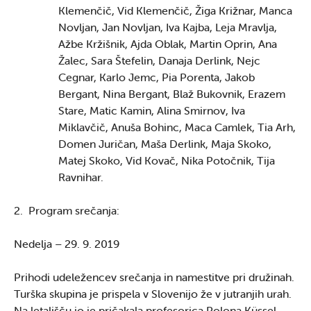
Klemenčič, Vid Klemenčič, Žiga Križnar, Manca
Novljan, Jan Novljan, Iva Kajba, Leja Mravlja,
Ažbe Kržišnik, Ajda Oblak, Martin Oprin, Ana
Žalec, Sara Štefelin, Danaja Derlink, Nejc
Cegnar, Karlo Jemc, Pia Porenta, Jakob
Bergant, Nina Bergant, Blaž Bukovnik, Erazem
Stare, Matic Kamin, Alina Smirnov, Iva
Miklavčič, Anuša Bohinc, Maca Camlek, Tia Arh,
Domen Juričan, Maša Derlink, Maja Skoko,
Matej Skoko, Vid Kovač, Nika Potočnik, Tija
Ravnihar.
2. Program srečanja:
Nedelja – 29. 9. 2019
Prihodi udeležencev srečanja in namestitve pri družinah.
Turška skupina je prispela v Slovenijo že v jutranjih urah.
Na letališču jo je pričakala profesorica Polona Küssel.