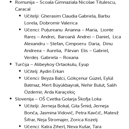
Romunija – Scoala Gimnaziala Nicolae Titulescu,
Caracal
Učitelji: Gherasim Claudia Gabriela, Barbu
Lorela, Dobromir Valerica
Učenci: Puțureanu Arianna – Maria, Lionte
Rareș – Andrei, Baroană Andrei – Daniel, Lica
Alexandru – Ștefan, Cimpoeru Daria, Dinu
Andreea – Aurelia, Pârvan Elis – Gabriel,
Verdeș Gabriela – Roxana
Turčija – Alibeykoy Ortaokulu, Eyup
Učitelj: Aydin Erkan
Učenci: Beyza Balci, Gökçenur Güzel, Eylül
Batmaz, Mert Büyükbayrak, Nehir Bulut, Salih
Özdemir, Arda Karaçekiç
Slovenija – OŠ Cvetka Golarja Škofja Loka
Učitelji: Jerneja Bokal, Gita Šmid, Jerneja
Bonča, Jasmina Vidovič, Petra Kavčič, Matevž
Šifrar, Neja Štromajer, Zorica Kozelj
Učenci: Katra Ziherl, Neva Kušar, Tara