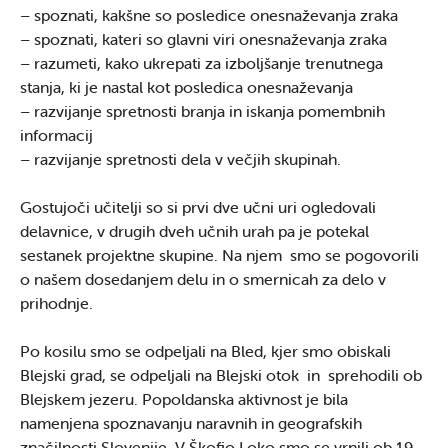
– spoznati, kakšne so posledice onesnaževanja zraka
– spoznati, kateri so glavni viri onesnaževanja zraka
– razumeti, kako ukrepati za izboljšanje trenutnega
stanja, ki je nastal kot posledica onesnaževanja
– razvijanje spretnosti branja in iskanja pomembnih
informacij
– razvijanje spretnosti dela v večjih skupinah.
Gostujoči učitelji so si prvi dve učni uri ogledovali
delavnice, v drugih dveh učnih urah pa je potekal
sestanek projektne skupine. Na njem smo se pogovorili
o našem dosedanjem delu in o smernicah za delo v
prihodnje.
Po kosilu smo se odpeljali na Bled, kjer smo obiskali
Blejski grad, se odpeljali na Blejski otok in sprehodili ob
Blejskem jezeru. Popoldanska aktivnost je bila
namenjena spoznavanju naravnih in geografskih
značilnosti Slovenije. V Škofjo Loko smo se vrnili ob 19.