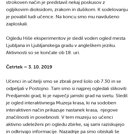
strokoven način je predstavil nekaj poskusov z
ogljikovim dioksidom, zrakom in dušikom. K sodelovanju
je povabil tudi učence. Na koncu smo mu navdušeno
zaploskali.
Ogledu Hiše eksperimentov je sledil voden ogled mesta
Ljubljana in Ljubljanskega gradu v angleškem jeziku.
Aktivnosti so se končale ob 18. uri.
Četrtek – 3. 10. 2019
Učenci in učitelji smo se zbrali pred šolo ob 7.30 in se
odpeljali v Postojno. Tam smo si najprej ogledali slikoviti
Predjamski grad, ki je največji jamski grad na svetu. Sledil
je ogled interaktivnega Muzeja krasa, ki na sodoben
interaktiven način prikazuje nastanek krasa, njegove
značilnosti in posebnosti. V tem muzeju so učenci
aktivno udeleženi pri ogledu zbirke, saj sami raziskujejo
in odkrivajo informacije. Nazadnje pa smo obiskali še