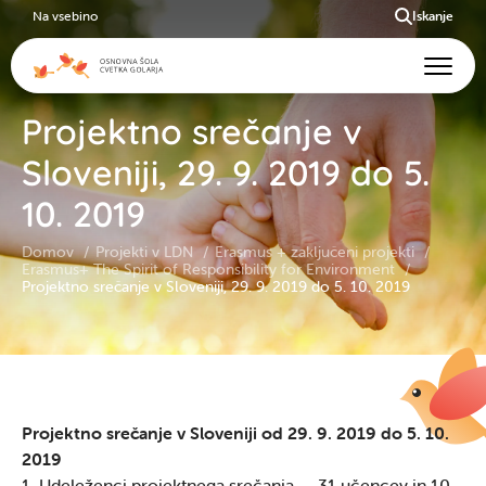
Na vsebino
Iskanje
Projektno srečanje v
Sloveniji, 29. 9. 2019 do 5.
10. 2019
Domov
Projekti v LDN
Erasmus + zaključeni projekti
Erasmus+ The Spirit of Responsibility for Environment
Projektno srečanje v Sloveniji, 29. 9. 2019 do 5. 10. 2019
Projektno srečanje v Sloveniji od 29. 9. 2019 do 5. 10.
2019
1. Udeleženci projektnega srečanja – 31 učencev in 10