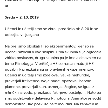
uri.
Sreda – 2. 10. 2019
Učenci in učitelji smo se zbrali pred šolo ob 8.20 in se
odpeljali v Ljubljano.
Najprej smo obiskali Hišo eksperimentov, kjer so se
učenci razdelili v dve skupini. Prva skupina si je ogledala
zbirko poskusov, druga skupina pa je imela delavnico na
temo Plinologija. V pritličju HE so nas animatorji HE
povabili k preizkušanju pripravljenih eksperimentov.
Učenci in učitelji smo izdelovali velike mehurčke,
preverjali frekvenco svoje mase, opazovali barvne
plamene, preverjali sluh, usmerjali žogice, se igrali z
mlinčki na vodo, preizkusili fakirjevo posteljo … Nato pa
smo sodelovali v delavnici Plinologija. Animator je vodil
demonstracijske poskuse na temo Plini. Na zabaven in