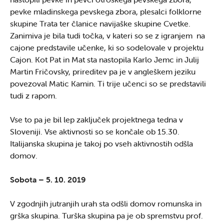
pevke mladinskega pevskega zbora, plesalci folklorne
skupine Trata ter članice navijaške skupine Cvetke.
Zanimiva je bila tudi točka, v kateri so se z igranjem na
cajone predstavile učenke, ki so sodelovale v projektu
Cajon. Kot Pat in Mat sta nastopila Karlo Jemc in Julij
Martin Fričovsky, prireditev pa je v angleškem jeziku
povezoval Matic Kamin. Ti trije učenci so se predstavili
tudi z rapom.
Vse to pa je bil lep zaključek projektnega tedna v
Sloveniji. Vse aktivnosti so se končale ob 15.30.
Italijanska skupina je takoj po vseh aktivnostih odšla
domov.
Sobota – 5. 10. 2019
V zgodnjih jutranjih urah sta odšli domov romunska in
grška skupina. Turška skupina pa je ob spremstvu prof.