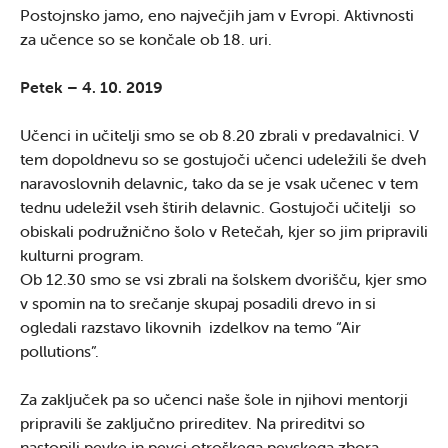
Postojnsko jamo, eno največjih jam v Evropi. Aktivnosti
za učence so se končale ob 18. uri.
Petek – 4. 10. 2019
Učenci in učitelji smo se ob 8.20 zbrali v predavalnici. V
tem dopoldnevu so se gostujoči učenci udeležili še dveh
naravoslovnih delavnic, tako da se je vsak učenec v tem
tednu udeležil vseh štirih delavnic. Gostujoči učitelji so
obiskali podružnično šolo v Retečah, kjer so jim pripravili
kulturni program.
Ob 12.30 smo se vsi zbrali na šolskem dvorišču, kjer smo
v spomin na to srečanje skupaj posadili drevo in si
ogledali razstavo likovnih izdelkov na temo “Air
pollutions”.
Za zaključek pa so učenci naše šole in njihovi mentorji
pripravili še zaključno prireditev. Na prireditvi so
nastopili pevke in pevci otroškega pevskega zbora,