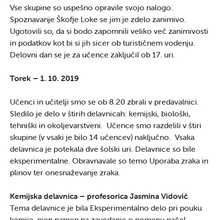
Vse skupine so uspešno opravile svojo nalogo.
Spoznavanje Škofje Loke se jim je zdelo zanimivo.
Ugotovili so, da si bodo zapomnili veliko več zanimivosti
in podatkov kot bi si jih sicer ob turističnem vodenju.
Delovni dan se je za učence zaključil ob 17. uri.
Torek – 1. 10. 2019
Učenci in učitelji smo se ob 8.20 zbrali v predavalnici.
Sledilo je delo v štirih delavnicah: kemijski, biološki,
tehniški in okoljevarstveni. Učence smo razdelili v štiri
skupine (v vsaki je bilo 14 učencev) naključno. Vsaka
delavnica je potekala dve šolski uri. Delavnice so bile
eksperimentalne. Obravnavale so temo Uporaba zraka in
plinov ter onesnaževanje zraka.
Kemijska delavnica – profesorica Jasmina Vidovič
Tema delavnice je bila Eksperimentalno delo pri pouku
kemije, njen namen pa zavedanje o pomenu načel