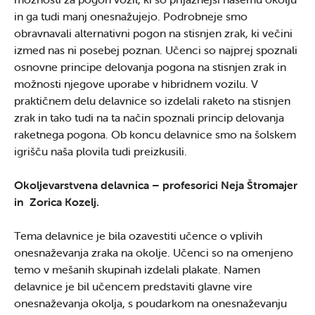
in ga tudi manj onesnažujejo. Podrobneje smo
obravnavali alternativni pogon na stisnjen zrak, ki večini
izmed nas ni posebej poznan. Učenci so najprej spoznali
osnovne principe delovanja pogona na stisnjen zrak in
možnosti njegove uporabe v hibridnem vozilu. V
praktičnem delu delavnice so izdelali raketo na stisnjen
zrak in tako tudi na ta način spoznali princip delovanja
raketnega pogona. Ob koncu delavnice smo na šolskem
igrišču naša plovila tudi preizkusili.
Okoljevarstvena delavnica –
profesorici
Neja Štromajer
in
Zorica Kozelj.
Tema delavnice je bila ozavestiti učence o vplivih
onesnaževanja zraka na okolje. Učenci so na omenjeno
temo v mešanih skupinah izdelali plakate. Namen
delavnice je bil učencem predstaviti glavne vire
onesnaževanja okolja, s poudarkom na onesnaževanju