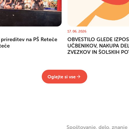
17. 06. 2026
 prireditev na PŠ Reteče
OBVESTILO GLEDE IZPO
teče
UČBENIKOV, NAKUPA DE
ZVEZKOV IN ŠOLSKIH PO
Oglejte si vse
Spoštovanje, delo, znanje 