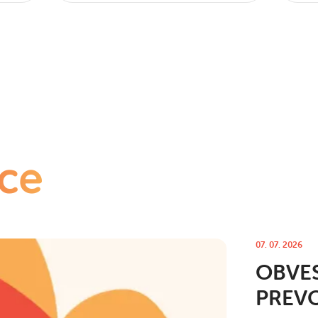
ce
07. 07. 2026
OBVES
PREV