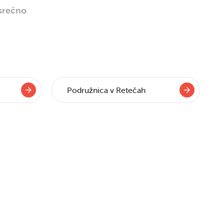
 srečno
Podružnica v Retečah