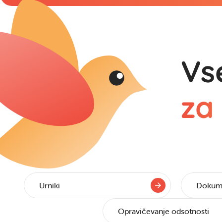
Vs
za
Urniki
Dokume
Opravičevanje odsotnosti