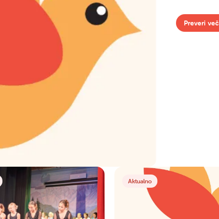
Preveri več
Aktualno