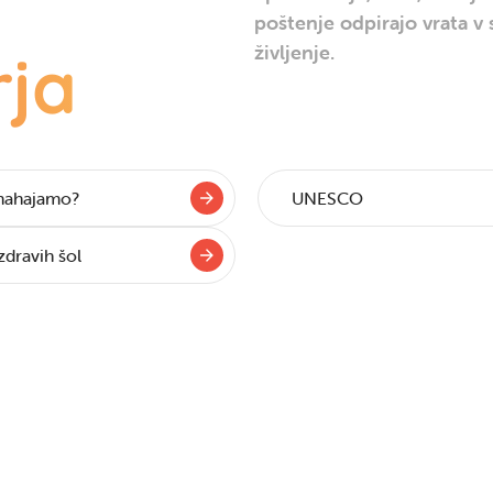
poštenje odpirajo vrata v
življenje.
rja
 nahajamo?
UNESCO
dravih šol