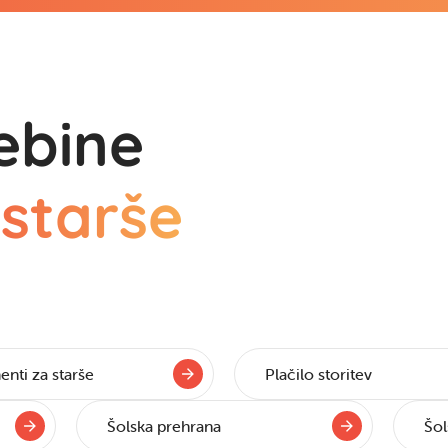
ebine
 starše
nti za starše
Plačilo storitev
Šolska prehrana
Šol