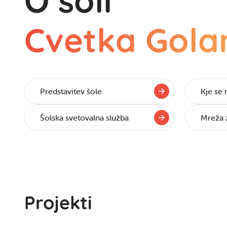
O šoli
Cvetka Gola
Predstavitev šole
Kje se
Šolska svetovalna služba
Mreža z
Projekti