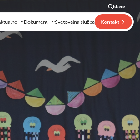
Iskanje
Aktualno
Dokumenti
Svetovalna služba
Kontakt
Aktualno
Obrazci za vloge
m
godilo se je
Pravilniki šole
ši
otogalerija slik
Drugi pravilniki
ideo vsebine
načaja
obraževanje na domu