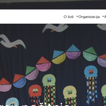
O šoli
Organizacija
Predstavitev šole
Obvezni program
Kontaktni podatki
Razširjeni progra
Z
Zaposleni
Sodelovanje s star
F
Organizacija dela
Šolski prevozi
V
Varna šolska pot
Šolska prehrana
Knjižnica
Plačilo storitev
Katalog informacij javnega z
Osnovnošolsko iz
Koristne informacije
Publikacija
kov in
Oddaja prostorov
Svetovalna služba
Zobna ambulanta
Šolski sklad
Tekmovanja
 zvezkov za