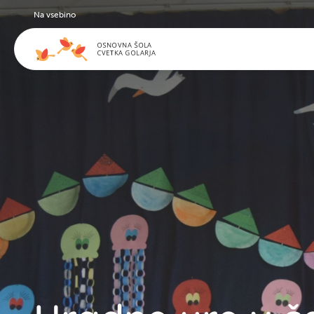
Na vsebino
Izposoja učbeni
nakup delovnih
Plačilo storitev