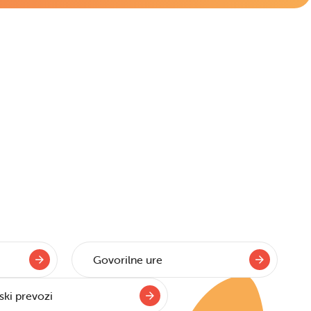
Govorilne ure
ski prevozi