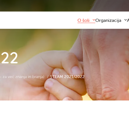
O šoli
Organizacija
Predstavitev šole
Obvezni program
Kontaktni podatki
Razširjeni progra
Z
022
Zaposleni
Sodelovanje s star
F
Organizacija dela
Šolski prevozi
V
Varna šolska pot
Šolska prehrana
Knjižnica
Plačilo storitev
Katalog informacij javnega z
Osnovnošolsko iz
Koristne informacije
Publikacija
za več znanja in branja)
STEAM 2021/2022
Oddaja prostorov
Svetovalna služba
Zobna ambulanta
Šolski sklad
Tekmovanja