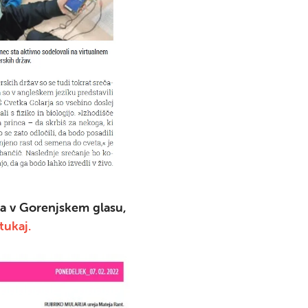
Išči
ja v Gorenjskem glasu,
tukaj.