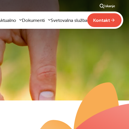
Iskanje
Aktualno
Dokumenti
Svetovalna služba
Kontakt
Aktualno
Obrazci za vloge
m
godilo se je
Pravilniki šole
ši
otogalerija slik
Drugi pravilniki
ideo vsebine
načaja
obraževanje na domu