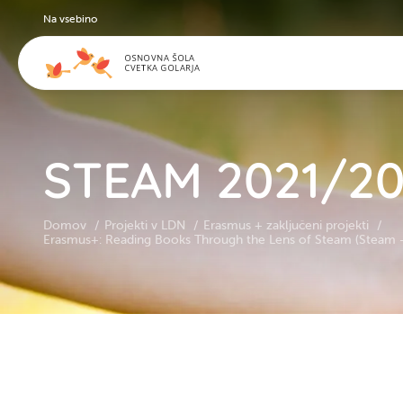
Na vsebino
STEAM 2021/2
Domov
Projekti v LDN
Erasmus + zaključeni projekti
Erasmus+: Reading Books Through the Lens of Steam (Steam – 