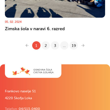
05. 02. 2024
Zimska šola v naravi 6. razred
1
2
3
...
19
Nazaj
Naprej
Frankovo naselje 51
4220 Škofja Loka
Telefon:
04/513-0400