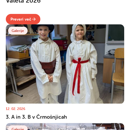
Valeta 2026
Preveri več
Galerije
12. 02. 2026
3. A in 3. B v Črmošnjicah
Galerije