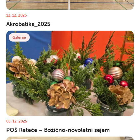
12. 12. 2025
Akrobatika_2025
Galerije
05. 12. 2025
POŠ Reteče – Božično-novoletni sejem