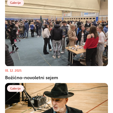
Galerije
01. 12. 2025
Božično-novoletni sejem
Galerije