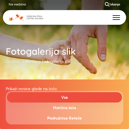
Na vsebino
Iskanje
Fotogalerija slik
Domov
Media
Fotogalerija slik
Prikaži novice glede na šolo:
Vse
Matična šola
Podružnica Reteče