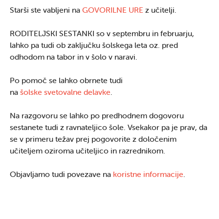
Starši ste vabljeni na
GOVORILNE URE
z učitelji.
RODITELJSKI SESTANKI so v septembru in februarju,
lahko pa tudi ob zaključku šolskega leta oz. pred
odhodom na tabor in v šolo v naravi.
Po pomoč se lahko obrnete tudi
na
šolske svetovalne delavke
.
Na razgovoru se lahko po predhodnem dogovoru
sestanete tudi z ravnateljico šole. Vsekakor pa je prav, da
se v primeru težav prej pogovorite z določenim
učiteljem oziroma učiteljico in razrednikom.
Objavljamo tudi povezave na
koristne informacije
.