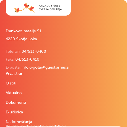
Frankovo naselje 51
4220 Škofja Loka
Telefon:
04/513-0400
Faks:
04/513-0410
E-pošta:
info.c-golar@guest.arnes.si
Prva stran
O šoli
Aktualno
Dokumenti
E-učilnica
Nadomeščanja
Politika varstva osebnih podatkov