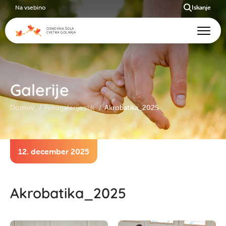
Na vsebino
Iskanje
Galerije
Domov
Fotogalerija slik
Akrobatika_2025
12. december 2025
Akrobatika_2025