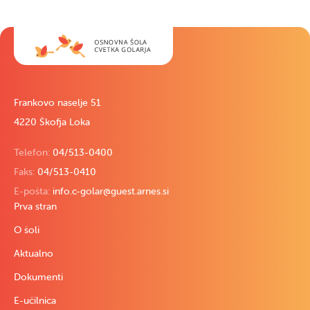
Frankovo naselje 51
4220 Škofja Loka
Telefon:
04/513-0400
Faks:
04/513-0410
E-pošta:
info.c-golar@guest.arnes.si
Prva stran
O šoli
Aktualno
Dokumenti
E-učilnica