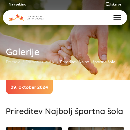
Na vsebino
Iskanje
Galerije
Domov
Fotogalerija slik
Prireditev Najbolj športna šola
09. oktober 2024
Prireditev Najbolj športna šola