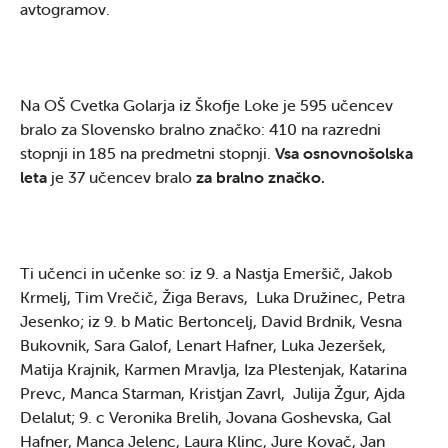
avtogramov.
Na OŠ Cvetka Golarja iz Škofje Loke je 595 učencev
bralo za Slovensko bralno značko: 410 na razredni
stopnji in 185 na predmetni stopnji.
Vsa osnovnošolska
leta
je 37 učencev bralo
za bralno značko.
Ti učenci in učenke so: iz 9. a Nastja Emeršič, Jakob
Krmelj, Tim Vrečič, Žiga Beravs, Luka Družinec, Petra
Jesenko; iz 9. b Matic Bertoncelj, David Brdnik, Vesna
Bukovnik, Sara Galof, Lenart Hafner, Luka Jezeršek,
Matija Krajnik, Karmen Mravlja, Iza Plestenjak, Katarina
Prevc, Manca Starman, Kristjan Zavrl, Julija Žgur, Ajda
Delalut; 9. c Veronika Brelih, Jovana Goshevska, Gal
Hafner, Manca Jelenc, Laura Klinc, Jure Kovač, Jan