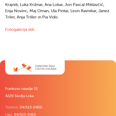
Krajnik, Luka Križnar, Ana Lokar, Jon Pascal Miklavčič,
Enja Novinc, Maj Oman, Ula Pintar, Leon Ravnikar, Janez
Triler, Anja Triller in Pia Vidic.
Fotogalerija slik…
Frankovo naselje 51
4220 Škofja Loka
Telefon:
04/513-0400
Faks:
04/513-0410