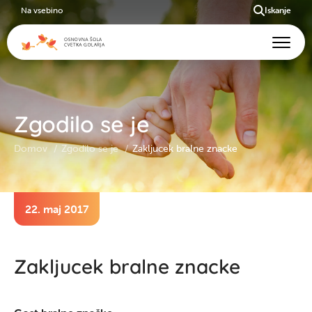
Na vsebino
Iskanje
Zgodilo se je
Domov
Zgodilo se je
Zakljucek bralne znacke
22. maj 2017
Zakljucek bralne znacke