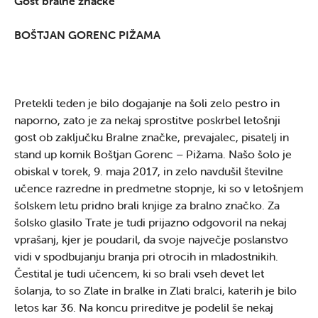
Gost bralne značke
BOŠTJAN GORENC PIŽAMA
Pretekli teden je bilo dogajanje na šoli zelo pestro in
naporno, zato je za nekaj sprostitve poskrbel letošnji
gost ob zaključku Bralne značke, prevajalec, pisatelj in
stand up komik Boštjan Gorenc – Pižama. Našo šolo je
obiskal v torek, 9. maja 2017, in zelo navdušil številne
učence razredne in predmetne stopnje, ki so v letošnjem
šolskem letu pridno brali knjige za bralno značko. Za
šolsko glasilo Trate je tudi prijazno odgovoril na nekaj
vprašanj, kjer je poudaril, da svoje največje poslanstvo
vidi v spodbujanju branja pri otrocih in mladostnikih.
Čestital je tudi učencem, ki so brali vseh devet let
šolanja, to so Zlate in bralke in Zlati bralci, katerih je bilo
letos kar 36. Na koncu prireditve je podelil še nekaj