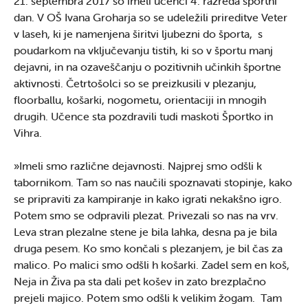
21. septembra 2017 so imeli učenci 4. razreda športni
dan. V OŠ Ivana Groharja so se udeležili prireditve Veter
v laseh, ki je namenjena širitvi ljubezni do športa, s
poudarkom na vključevanju tistih, ki so v športu manj
dejavni, in na ozaveščanju o pozitivnih učinkih športne
aktivnosti. Četrtošolci so se preizkusili v plezanju,
floorballu, košarki, nogometu, orientaciji in mnogih
drugih. Učence sta pozdravili tudi maskoti Športko in
Vihra.
»Imeli smo različne dejavnosti. Najprej smo odšli k
tabornikom. Tam so nas naučili spoznavati stopinje, kako
se pripraviti za kampiranje in kako igrati nekakšno igro.
Potem smo se odpravili plezat. Privezali so nas na vrv.
Leva stran plezalne stene je bila lahka, desna pa je bila
druga pesem. Ko smo končali s plezanjem, je bil čas za
malico. Po malici smo odšli h košarki. Zadel sem en koš,
Neja in Živa pa sta dali pet košev in zato brezplačno
prejeli majico. Potem smo odšli k velikim žogam. Tam