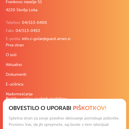
Frankovo naselje 51
4220 Škofja Loka
Telefon:
04/513-0400
Faks:
04/513-0410
E-pošta:
info.c-golar@guest.arnes.si
Prva stran
O šoli
Aktualno
Dokumenti
E-učilnica
Nadomeščanja
Politika varstva osebnih podatkov
OBVESTILO O UPORABI
PIŠKOTKOV!
Pravno besedilo
Izjava o dostopnosti
Spletna stran za svoje pravilno delovanje potrebuje piškotke.
Podatki in slike na spletni strani so izključna last šole ali avtorjev.
Prosimo Vas, da jih sprejmete, saj boste s tem izboljšali