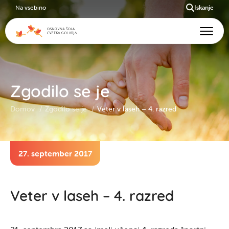
Na vsebino
Iskanje
Zgodilo se je
Domov
Zgodilo se je
Veter v laseh – 4. razred
27. september 2017
Veter v laseh – 4. razred