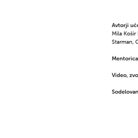
Avtorji uč
Mila Košir
Starman, G
Mentorica
Video, zv
Sodelovan