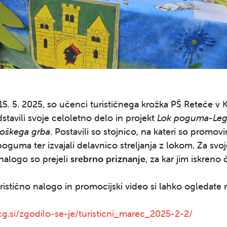
 15. 5. 2025, so učenci turističnega krožka PŠ Reteče v K
dstavili svoje celoletno delo in projekt
Lok poguma-Leg
loškega grba
. Postavili so stojnico, na kateri so promovir
poguma ter izvajali delavnico streljanja z lokom. Za svo
 nalogo so prejeli
srebrno priznanje
, za kar jim iskreno
ristično nalogo in promocijski video si lahko ogledate 
cg.si/zgodilo-se-je/turisticni_marec_2025-2-2/