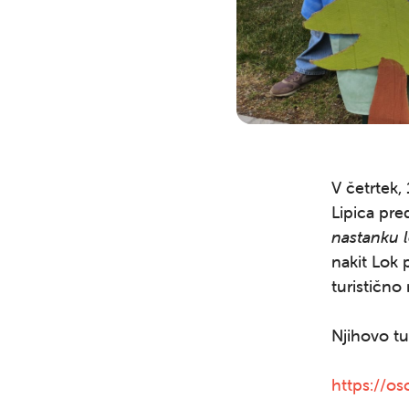
V četrtek,
Lipica pre
nastanku 
nakit Lok 
turistično
Njihovo tu
https://os