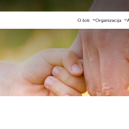
O šoli
Organizacija
Predstavitev šole
Obvezni program
Kontaktni podatki
Razširjeni progra
Z
Zaposleni
Sodelovanje s star
F
Organizacija dela
Šolski prevozi
V
Varna šolska pot
Šolska prehrana
Knjižnica
Plačilo storitev
Katalog informacij javnega z
Osnovnošolsko iz
Koristne informacije
Publikacija
Oddaja prostorov
Svetovalna služba
Zobna ambulanta
Šolski sklad
Tekmovanja