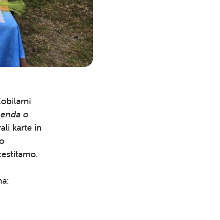
obilarni
enda o
ali karte in
Išči
jo
 čestitamo.
na: