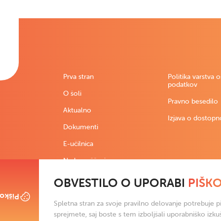
Prva stran
Politika varstva 
podatkov
O šoli
Pravno besedilo
Aktualno
Izjava o dostopn
Dokumenti
E-učilnica
Nadomeščanja
OBVESTILO O UPORABI
PIŠK
škotki
Spletna stran za svoje pravilno delovanje potrebuje pi
sprejmete, saj boste s tem izboljšali uporabniško izku