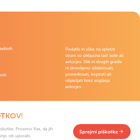
osebnih
Podatki in slike na spletni
strani so izključna last šole ali
avtorjev. Slik in drugih gradiv
ni dovoljeno obdelovati,
posredovati, kopirati ali
osti
objavljati brez soglasja
avtorjev.
OTKOV!
škotke. Prosimo Vas, da jih
Sprejmi piškotke
šnjo ob uporabi.