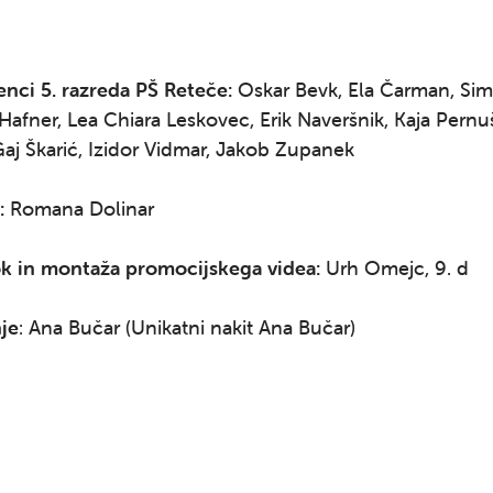
enci 5. razreda PŠ Reteče:
Oskar Bevk, Ela Čarman, Sim
 Hafner, Lea Chiara Leskovec, Erik Naveršnik, Kaja Pernu
aj Škarić, Izidor Vidmar, Jakob Zupanek
:
Romana Dolinar
ok in montaža promocijskega videa:
Urh Omejc, 9. d
je
: Ana Bučar (Unikatni nakit Ana Bučar)