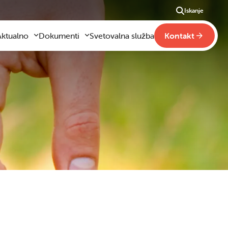
Iskanje
Aktualno
Dokumenti
Svetovalna služba
Kontakt
Aktualno
Obrazci za vloge
m
godilo se je
Pravilniki šole
ši
otogalerija slik
Drugi pravilniki
ideo vsebine
načaja
obraževanje na domu