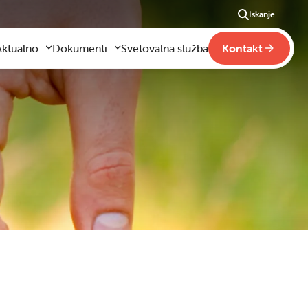
Iskanje
Aktualno
Dokumenti
Svetovalna služba
Kontakt
Aktualno
Obrazci za vloge
m
godilo se je
Pravilniki šole
ši
otogalerija slik
Drugi pravilniki
ideo vsebine
načaja
obraževanje na domu