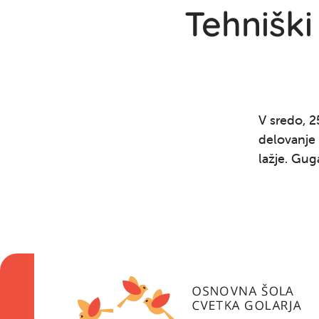
Tehniški
V sredo, 25
delovanje 
lažje. Guga