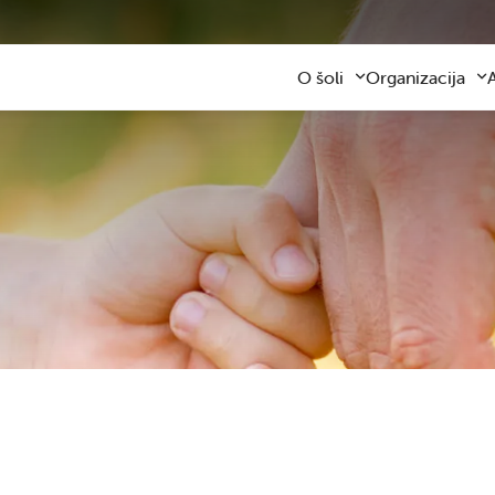
O šoli
Organizacija
Predstavitev šole
Obvezni program
Kontaktni podatki
Razširjeni progra
Z
Zaposleni
Sodelovanje s star
F
Organizacija dela
Šolski prevozi
V
Varna šolska pot
Šolska prehrana
Knjižnica
Plačilo storitev
Katalog informacij javnega z
Osnovnošolsko iz
Koristne informacije
Publikacija
Oddaja prostorov
Svetovalna služba
Zobna ambulanta
Šolski sklad
Tekmovanja