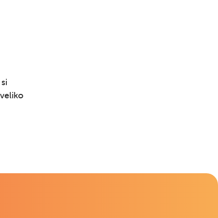
si
veliko
Išči