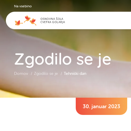
Na vsebino
Zgodilo se je
Domov
Zgodilo se je
Tehniški dan
30. januar 2023