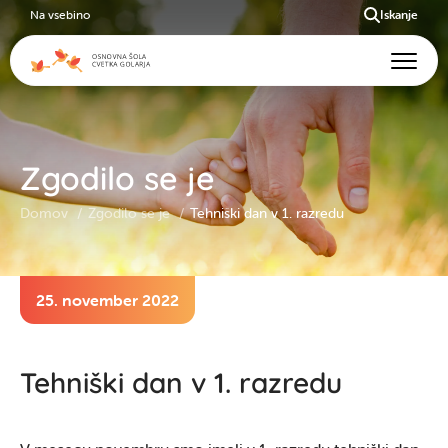
Na vsebino
Iskanje
Zgodilo se je
Domov
Zgodilo se je
Tehniški dan v 1. razredu
25. november 2022
Tehniški dan v 1. razredu