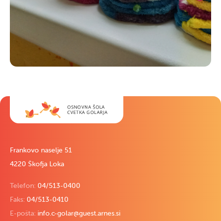
Frankovo naselje 51
4220 Škofja Loka
Telefon:
04/513-0400
Faks:
04/513-0410
E-pošta:
info.c-golar@guest.arnes.si