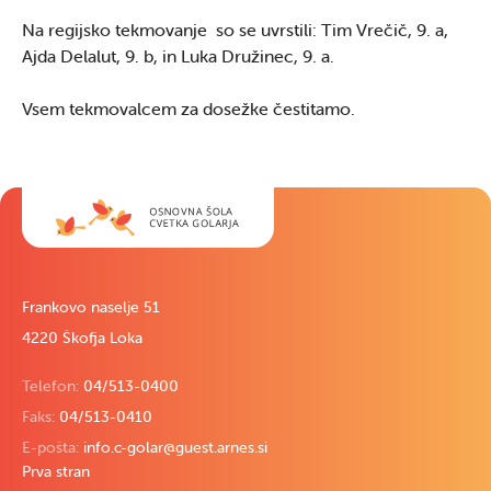
Na regijsko tekmovanje so se uvrstili: Tim Vrečič, 9. a,
Ajda Delalut, 9. b, in Luka Družinec, 9. a.
Vsem tekmovalcem za dosežke čestitamo.
Frankovo naselje 51
4220 Škofja Loka
Telefon:
04/513-0400
Faks:
04/513-0410
E-pošta:
info.c-golar@guest.arnes.si
Prva stran