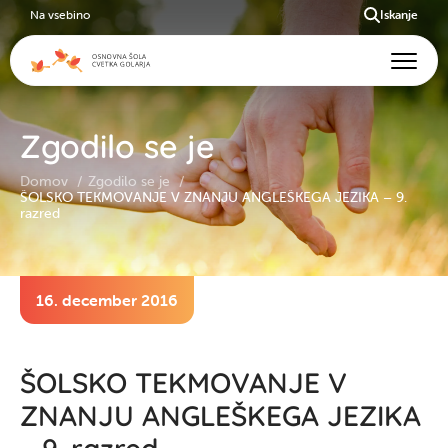
Na vsebino
Iskanje
Zgodilo se je
Domov
Zgodilo se je
ŠOLSKO TEKMOVANJE V ZNANJU ANGLEŠKEGA JEZIKA – 9.
razred
16. december 2016
ŠOLSKO TEKMOVANJE V
ZNANJU ANGLEŠKEGA JEZIKA
– 9. razred