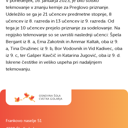
V ponedeljek, 16. januarja 2023, je bilo šolsko
tekmovanje v znanju kemije za Preglovo priznanje.
Udeležilo se ga je 21 učencev predmetne stopnje, 8
učencev iz 8. razreda in 13 učencev iz 9. razreda. Od
tega je 10 učencev prejelo priznanje za sodelovanje. Na
regijsko tekmovanje so se uvrstili naslednji učenci: Špela
Bergant iz 8. a, Ema Zakotnik in Ammar Kaltak, oba iz 9.
a, Tina Družinec iz 9. b, Bor Vodovnik in Vid Kadivec, oba
iz 9. c, ter Gašper Kavčič in Katarina Jugović, oba iz 9. d.
Iskrene čestitke in veliko uspeha pri nadaljnjem
tekmovanju.
Frankovo naselje 51