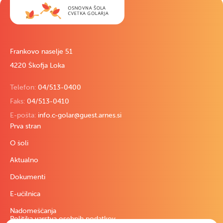
Frankovo naselje 51
4220 Škofja Loka
Telefon:
04/513-0400
Faks:
04/513-0410
E-pošta:
info.c-golar@guest.arnes.si
Prva stran
O šoli
Aktualno
Dokumenti
E-učilnica
Nadomeščanja
Politika varstva osebnih podatkov