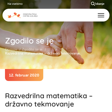
Na vsebino
Iskanje
Zgodilo se je
Domov
Zgodilo se je
Razvedrilna matematika – državno tekmovanje
12. februar 2020
Razvedrilna matematika –
državno tekmovanje