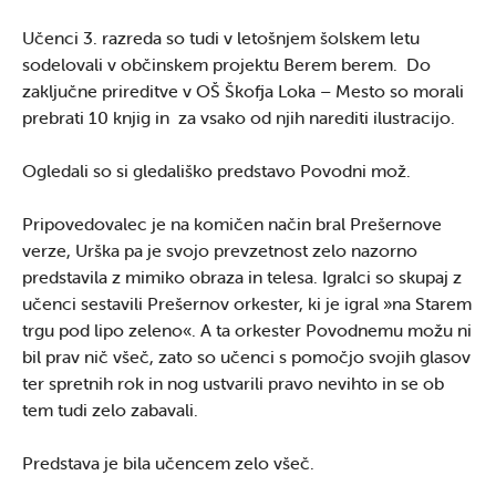
Učenci 3. razreda so tudi v letošnjem šolskem letu
sodelovali v občinskem projektu Berem berem. Do
zaključne prireditve v OŠ Škofja Loka – Mesto so morali
prebrati 10 knjig in za vsako od njih narediti ilustracijo.
Ogledali so si gledališko predstavo Povodni mož.
Pripovedovalec je na komičen način bral Prešernove
verze, Urška pa je svojo prevzetnost zelo nazorno
predstavila z mimiko obraza in telesa. Igralci so skupaj z
učenci sestavili Prešernov orkester, ki je igral »na Starem
trgu pod lipo zeleno«. A ta orkester Povodnemu možu ni
bil prav nič všeč, zato so učenci s pomočjo svojih glasov
ter spretnih rok in nog ustvarili pravo nevihto in se ob
tem tudi zelo zabavali.
Predstava je bila učencem zelo všeč.