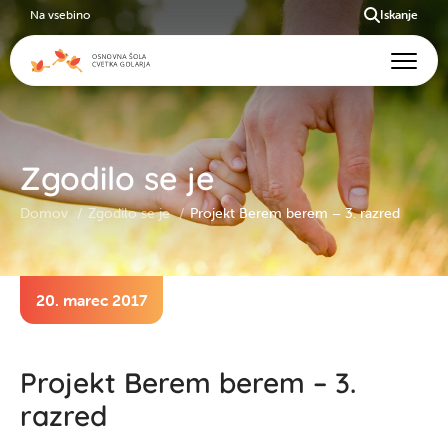
Na vsebino
Iskanje
Zgodilo se je
Domov
Zgodilo se je
Projekt Berem berem – 3. razred
20. marec 2017
Projekt Berem berem – 3.
razred