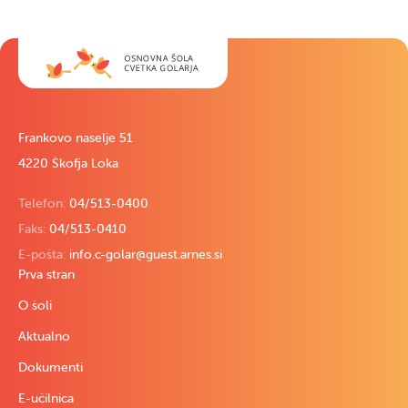
Frankovo naselje 51
4220 Škofja Loka
Telefon:
04/513-0400
Faks:
04/513-0410
E-pošta:
info.c-golar@guest.arnes.si
Prva stran
O šoli
Aktualno
Dokumenti
E-učilnica