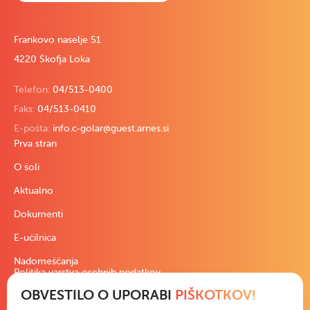
Frankovo naselje 51
4220 Škofja Loka
Telefon:
04/513-0400
Faks:
04/513-0410
E-pošta:
info.c-golar@guest.arnes.si
Prva stran
O šoli
Aktualno
Dokumenti
E-učilnica
Nadomeščanja
Politika varstva osebnih podatkov
OBVESTILO O UPORABI
PIŠKOTKOV!
Pravno besedilo