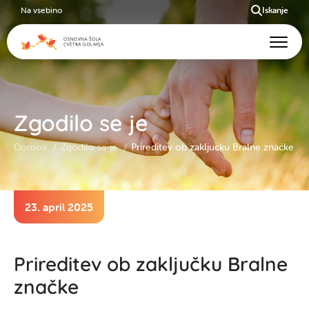
Na vsebino
Iskanje
Zgodilo se je
Domov
Zgodilo se je
Prireditev ob zaključku Bralne značke
23. april 2025
Prireditev ob zaključku Bralne
značke