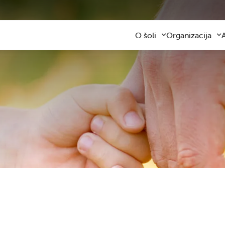
O šoli
Organizacija
Predstavitev šole
Obvezni program
Kontaktni podatki
Razširjeni progra
Z
Zaposleni
Sodelovanje s star
F
Organizacija dela
Šolski prevozi
V
Varna šolska pot
Šolska prehrana
Knjižnica
Plačilo storitev
Katalog informacij javnega z
Osnovnošolsko iz
Koristne informacije
Publikacija
Oddaja prostorov
Svetovalna služba
Zobna ambulanta
Šolski sklad
Tekmovanja