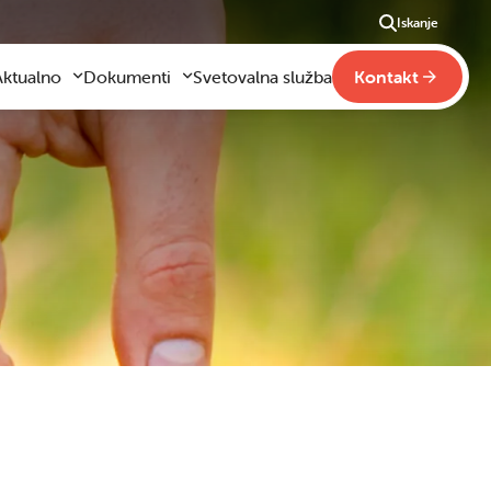
Iskanje
Aktualno
Dokumenti
Svetovalna služba
Kontakt
Aktualno
Obrazci za vloge
m
godilo se je
Pravilniki šole
ši
otogalerija slik
Drugi pravilniki
ideo vsebine
načaja
obraževanje na domu