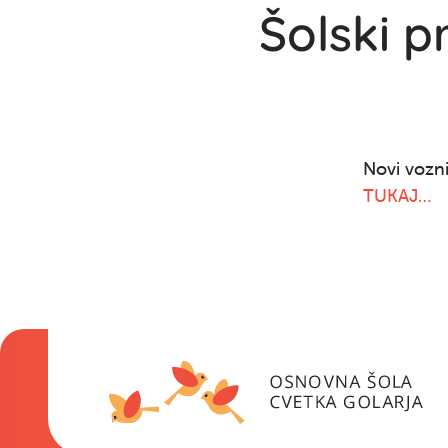
Šolski 
Novi vozn
TUKAJ…