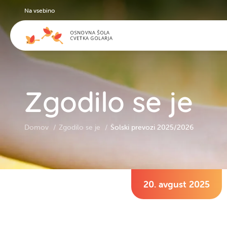
Na vsebino
Zgodilo se je
Domov
Zgodilo se je
Šolski prevozi 2025/2026
20. avgust 2025