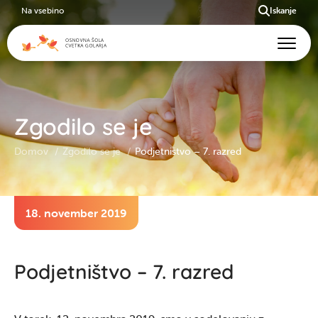
Na vsebino
Iskanje
Zgodilo se je
Domov
Zgodilo se je
Podjetništvo – 7. razred
18. november 2019
Podjetništvo – 7. razred