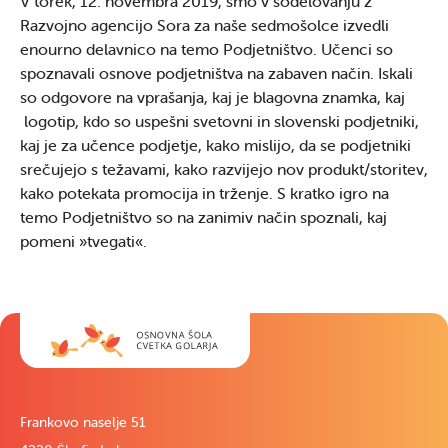
V torek, 12. novembra 2019, smo v sodelovanju z
Razvojno agencijo Sora za naše sedmošolce izvedli
enourno delavnico na temo Podjetništvo. Učenci so
spoznavali osnove podjetništva na zabaven način. Iskali
so odgovore na vprašanja, kaj je blagovna znamka, kaj
logotip, kdo so uspešni svetovni in slovenski podjetniki,
kaj je za učence podjetje, kako mislijo, da se podjetniki
srečujejo s težavami, kako razvijejo nov produkt/storitev,
kako potekata promocija in trženje. S kratko igro na
temo Podjetništvo so na zanimiv način spoznali, kaj
pomeni »tvegati«.
Frankovo naselje 51