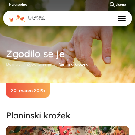
Na vsebino
Iskanje
Zgodilo se je
Domov
Zgodilo se je
Planinski krožek
20. marec 2025
Planinski krožek