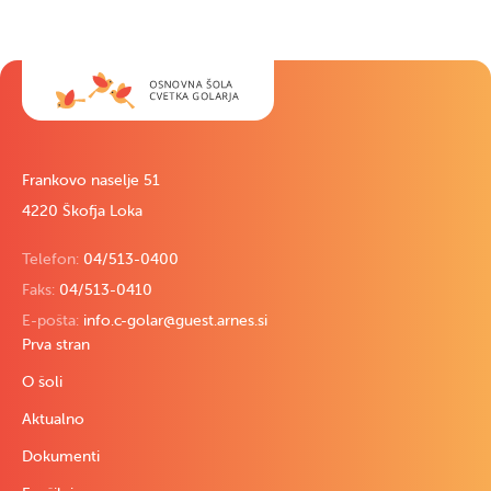
Frankovo naselje 51
4220 Škofja Loka
Telefon:
04/513-0400
Faks:
04/513-0410
E-pošta:
info.c-golar@guest.arnes.si
Prva stran
O šoli
Aktualno
Dokumenti