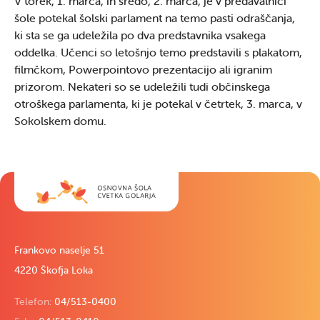
V torek, 1. marca, in sredo, 2. marca, je v predavalnici
šole potekal šolski parlament na temo pasti odraščanja,
ki sta se ga udeležila po dva predstavnika vsakega
oddelka. Učenci so letošnjo temo predstavili s plakatom,
filmčkom, Powerpointovo prezentacijo ali igranim
prizorom. Nekateri so se udeležili tudi občinskega
otroškega parlamenta, ki je potekal v četrtek, 3. marca, v
Sokolskem domu.
Frankovo naselje 51
4220 Škofja Loka
Telefon:
04/513-0400