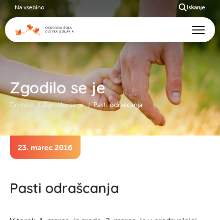
Na vsebino
Iskanje
Zgodilo se je
Domov
Zgodilo se je
Pasti odrašcanja
23. marec 2016
Pasti odrašcanja