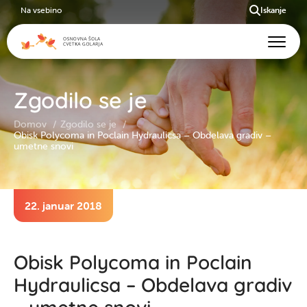
Na vsebino
Iskanje
Zgodilo se je
Domov
Zgodilo se je
Obisk Polycoma in Poclain Hydraulicsa – Obdelava gradiv –
umetne snovi
22. januar 2018
Obisk Polycoma in Poclain
Hydraulicsa – Obdelava gradiv
– umetne snovi