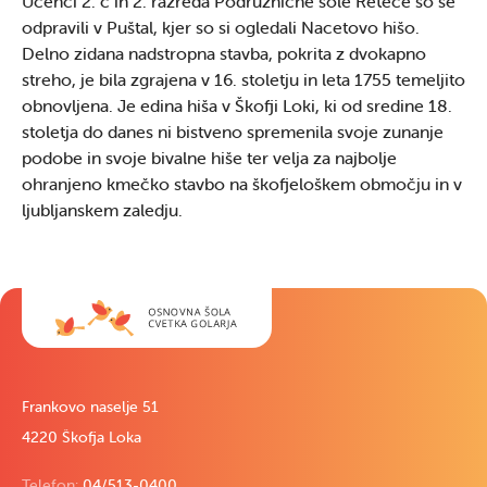
Učenci 2. c in 2. razreda Podružnične šole Reteče so se
odpravili v Puštal, kjer so si ogledali Nacetovo hišo.
Delno zidana nadstropna stavba, pokrita z dvokapno
streho, je bila zgrajena v 16. stoletju in leta 1755 temeljito
obnovljena. Je edina hiša v Škofji Loki, ki od sredine 18.
stoletja do danes ni bistveno spremenila svoje zunanje
podobe in svoje bivalne hiše ter velja za najbolje
ohranjeno kmečko stavbo na škofjeloškem območju in v
ljubljanskem zaledju.
Frankovo naselje 51
4220 Škofja Loka
Telefon:
04/513-0400