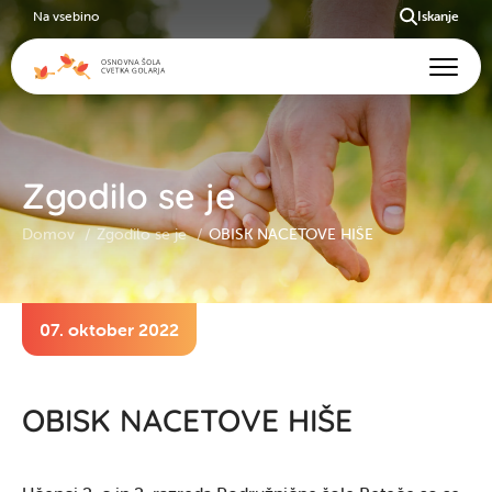
Na vsebino
Iskanje
Zgodilo se je
Domov
Zgodilo se je
OBISK NACETOVE HIŠE
07. oktober 2022
OBISK NACETOVE HIŠE