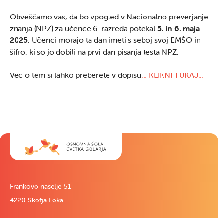
Obveščamo vas, da bo vpogled v Nacionalno preverjanje
znanja (NPZ) za učence 6. razreda potekal
5. in 6. maja
2025
. Učenci morajo ta dan imeti s seboj svoj EMŠO in
šifro, ki so jo dobili na prvi dan pisanja testa NPZ.
Več o tem si lahko preberete v dopisu
… KLIKNI TUKAJ…
Frankovo naselje 51
4220 Škofja Loka