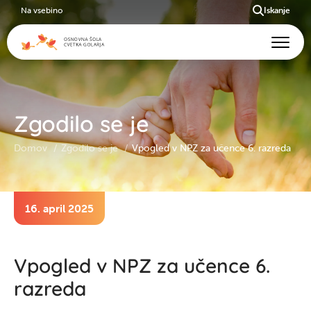
Na vsebino
Iskanje
Zgodilo se je
Domov
Zgodilo se je
Vpogled v NPZ za učence 6. razreda
16. april 2025
Vpogled v NPZ za učence 6.
razreda