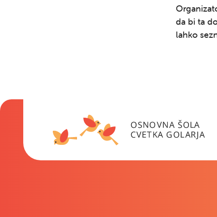
Organizat
da bi ta d
lahko sez