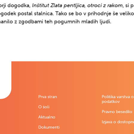
orji dogodka,
Inštitut Zlata pentljica, otroci z rakom
, si 
ogodek postal stalnica. Tako se bo v prihodnje še veliko
nanilo z zgodbami teh pogumnih mladih ljudi.
Prva stran
Politika varstva 
podatkov
O šoli
Pravno besedilo
Aktualno
Izjava o dostopn
Dokumenti