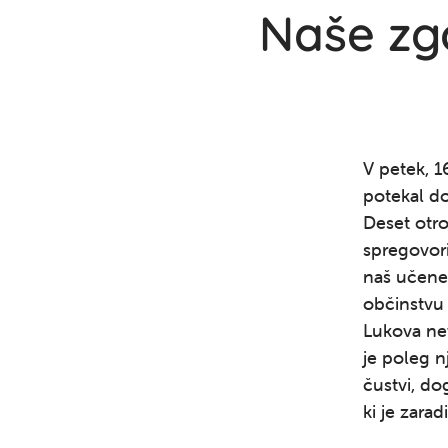
Naše zg
V petek, 1
potekal do
Deset otro
spregovori
naš učene
občinstvu 
Lukova nev
je poleg nj
čustvi, d
ki je zara