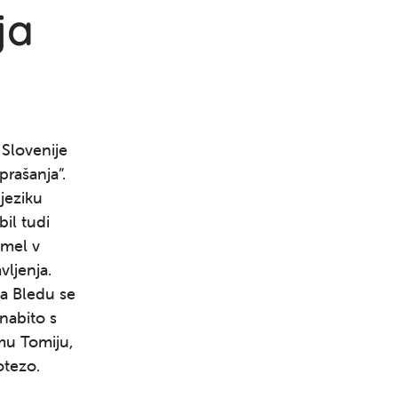
ja
 Slovenije
rašanja”.
 jeziku
il tudi
imel v
vljenja.
na Bledu se
 nabito s
Išči
mu Tomiju,
otezo.