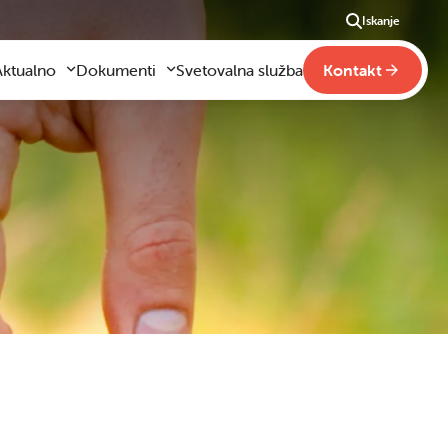
Iskanje
Aktualno
Dokumenti
Svetovalna služba
Kontakt
Aktualno
Obrazci za vloge
m
godilo se je
Pravilniki šole
ši
otogalerija slik
Drugi pravilniki
ideo vsebine
načaja
obraževanje na domu