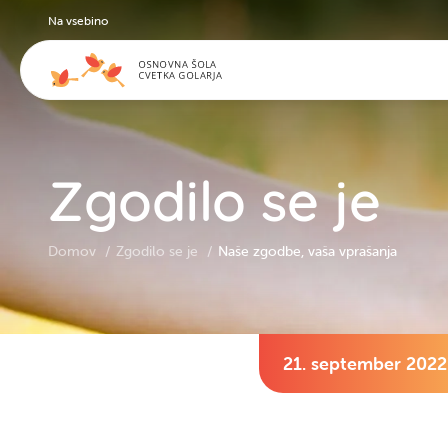
Na vsebino
Zgodilo se je
Domov
Zgodilo se je
Naše zgodbe, vaša vprašanja
21. september 2022