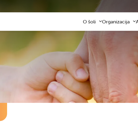
O šoli
Organizacija
Predstavitev šole
Obvezni program
Kontaktni podatki
Razširjeni progra
Z
Zaposleni
Sodelovanje s star
F
Organizacija dela
Šolski prevozi
V
Varna šolska pot
Šolska prehrana
Knjižnica
Plačilo storitev
Katalog informacij javnega z
Osnovnošolsko iz
Koristne informacije
Publikacija
Oddaja prostorov
Svetovalna služba
Zobna ambulanta
Šolski sklad
Tekmovanja