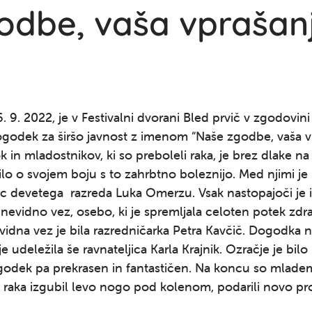
odbe, vaša vprašan
6. 9. 2022, je v Festivalni dvorani Bled prvič v zgodovini
godek za širšo javnost z imenom “Naše zgodbe, vaša vp
k in mladostnikov, ki so preboleli raka, je brez dlake na
lo o svojem boju s to zahrbtno boleznijo. Med njimi je b
c devetega razreda Luka Omerzu. Vsak nastopajoči je 
nevidno vez, osebo, ki je spremljala celoten potek zdra
idna vez je bila razredničarka Petra Kavčič. Dogodka 
e udeležila še ravnateljica Karla Krajnik. Ozračje je bilo
ogodek pa prekrasen in fantastičen. Na koncu so mlade
di raka izgubil levo nogo pod kolenom, podarili novo pr