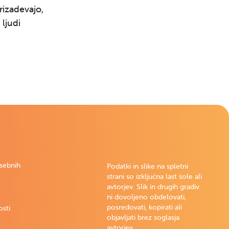
prizadevajo,
 ljudi
osebnih
Podatki in slike na spletni
strani so izključna last šole ali
avtorjev. Slik in drugih gradiv
ni dovoljeno obdelovati,
posredovati, kopirati ali
osti
objavljati brez soglasja
avtorjev.