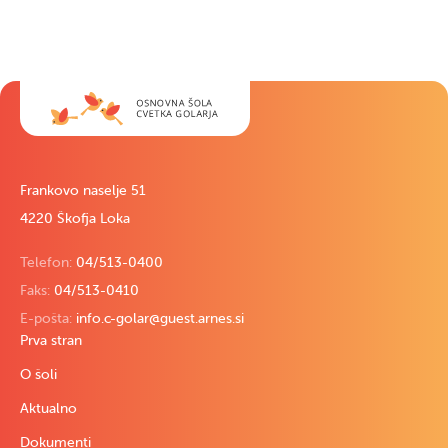
Frankovo naselje 51
4220 Škofja Loka
Telefon:
04/513-0400
Faks:
04/513-0410
E-pošta:
info.c-golar@guest.arnes.si
Prva stran
O šoli
Aktualno
Dokumenti