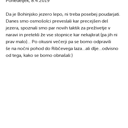
Ponedeljek, 8.4.2019
Da je Bohinjsko jezero lepo, ni treba posebej poudarjati.
Danes smo osmošolci preveslali kar precejšen del
jezera, spoznali smo par novih taktik za preživetje v
naravi in pretekli že vse stopnice kar nekajkrat (pa jih ni
prav malo)… Po okusni večerji pa se bomo odpravili
še na nočni pohod do Ribčevega laza…ali dlje…odvisno
od tega, kako se bomo obnašali:)