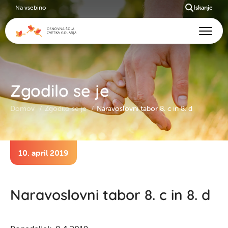
Na vsebino
Iskanje
Zgodilo se je
Domov
Zgodilo se je
Naravoslovni tabor 8. c in 8. d
10. april 2019
Naravoslovni tabor 8. c in 8. d