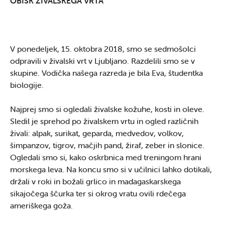
OBISK ŽIVALSKEGA VRTA
V ponedeljek, 15. oktobra 2018, smo se sedmošolci
odpravili v živalski vrt v Ljubljano. Razdelili smo se v
skupine. Vodička našega razreda je bila Eva, študentka
biologije.
Najprej smo si ogledali živalske kožuhe, kosti in oleve.
Sledil je sprehod po živalskem vrtu in ogled različnih
živali: alpak, surikat, geparda, medvedov, volkov,
šimpanzov, tigrov, mačjih pand, žiraf, zeber in slonice.
Ogledali smo si, kako oskrbnica med treningom hrani
morskega leva. Na koncu smo si v učilnici lahko dotikali,
držali v roki in božali grlico in madagaskarskega
sikajočega ščurka ter si okrog vratu ovili rdečega
ameriškega goža.