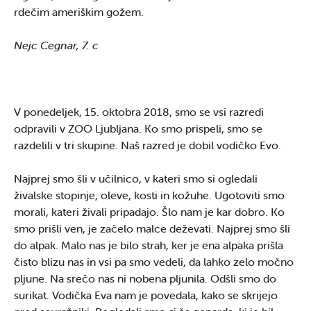
rdečim ameriškim gožem.
Nejc Cegnar, 7. c
V ponedeljek, 15. oktobra 2018, smo se vsi razredi
odpravili v ZOO Ljubljana. Ko smo prispeli, smo se
razdelili v tri skupine. Naš razred je dobil vodičko Evo.
Najprej smo šli v učilnico, v kateri smo si ogledali
živalske stopinje, oleve, kosti in kožuhe. Ugotoviti smo
morali, kateri živali pripadajo. Šlo nam je kar dobro. Ko
smo prišli ven, je začelo malce deževati. Najprej smo šli
do alpak. Malo nas je bilo strah, ker je ena alpaka prišla
čisto blizu nas in vsi pa smo vedeli, da lahko zelo močno
pljune. Na srečo nas ni nobena pljunila. Odšli smo do
surikat. Vodička Eva nam je povedala, kako se skrijejo