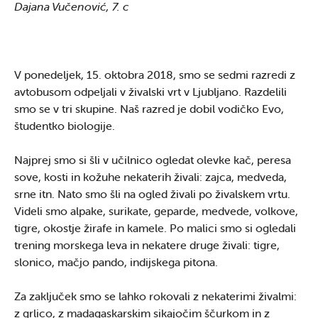
Dajana Vučenović, 7. c
V ponedeljek, 15. oktobra 2018, smo se sedmi razredi z
avtobusom odpeljali v živalski vrt v Ljubljano. Razdelili
smo se v tri skupine. Naš razred je dobil vodičko Evo,
študentko biologije.
Najprej smo si šli v učilnico ogledat olevke kač, peresa
sove, kosti in kožuhe nekaterih živali: zajca, medveda,
srne itn. Nato smo šli na ogled živali po živalskem vrtu.
Videli smo alpake, surikate, geparde, medvede, volkove,
tigre, okostje žirafe in kamele. Po malici smo si ogledali
trening morskega leva in nekatere druge živali: tigre,
slonico, mačjo pando, indijskega pitona.
Za zaključek smo se lahko rokovali z nekaterimi živalmi:
z grlico, z madagaskarskim sikajočim ščurkom in z