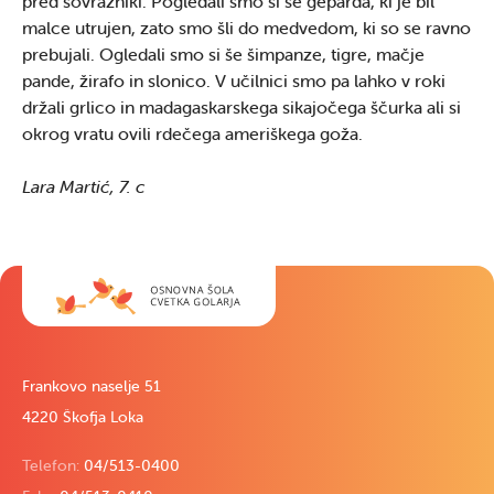
pred sovražniki. Pogledali smo si še geparda, ki je bil
malce utrujen, zato smo šli do medvedom, ki so se ravno
prebujali. Ogledali smo si še šimpanze, tigre, mačje
pande, žirafo in slonico. V učilnici smo pa lahko v roki
držali grlico in madagaskarskega sikajočega ščurka ali si
okrog vratu ovili rdečega ameriškega goža.
Lara Martić, 7. c
Frankovo naselje 51
4220 Škofja Loka
Telefon:
04/513-0400