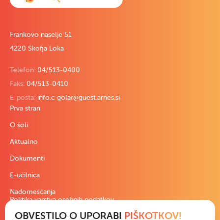
Frankovo naselje 51
4220 Škofja Loka
Telefon:
04/513-0400
Faks:
04/513-0410
E-pošta:
info.c-golar@guest.arnes.si
Prva stran
O šoli
Aktualno
Dokumenti
E-učilnica
Nadomeščanja
Politika varstva osebnih podatkov
OBVESTILO O UPORABI
PIŠKOTKOV!
Pravno besedilo