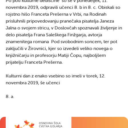
Po poti kulturne dediščine so se v ponedeljek, 11.
novembra 2019, odpravili učenci 8. b in 8. c. Obiskali so
rojstno hišo Franceta Prešerna v Vrbi, na Rodinah
prisluhnili pripovedovanju pranečaka pisatelja Janeza
Jalna o svojem stricu, v Doslovčah spoznavali življenje in
delo pisatelja Frana Saleškega Finžgarja, avtorja
znamenitega romana Pod svobodnim soncem, ter pot
zaključili v Žirovnici, kjer so izvedeli veliko novega o
knjižničarju in profesorju Matiji Čopu, najboljšem
prijatelju Franceta Prešerna.
Kulturni dan z enako vsebino so imeli v torek, 12.
novembra 2019, še učenci
8. a.