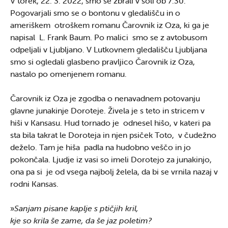
V torek, 22. 3. 2022, smo se zbrali v šoli ob 7.30.
Pogovarjali smo se o bontonu v gledališču in o
ameriškem otroškem romanu Čarovnik iz Oza, ki ga je
napisal L. Frank Baum. Po malici smo se z avtobusom
odpeljali v Ljubljano. V Lutkovnem gledališču Ljubljana
smo si ogledali glasbeno pravljico Čarovnik iz Oza,
nastalo po omenjenem romanu.
Čarovnik iz Oza je zgodba o nenavadnem potovanju
glavne junakinje Doroteje. Živela je s teto in stricem v
hiši v Kansasu. Hud tornado je odnesel hišo, v kateri pa
sta bila takrat le Doroteja in njen psiček Toto, v čudežno
deželo. Tam je hiša padla na hudobno veščo in jo
pokončala. Ljudje iz vasi so imeli Dorotejo za junakinjo,
ona pa si je od vsega najbolj želela, da bi se vrnila nazaj v
rodni Kansas.
»
Sanjam pisane kaplje s ptičjih kril,
kje so krila še zame, da še jaz poletim?