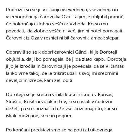
Pridružili so se ji v iskanju vsevednega, vsevidnega in
vsemogočnega čarovnika Oza. Ta jim je obljubil pomoč,
če pokončajo zlobno veščo z Vzhoda. Ko so mu
povedali, da zlobne vešče ni več, jim ni hotel pomagati.
Čarovnik iz Oza v resnici ni bil čarovnik, ampak slepar.
Odpravili so se k dobri čarovnici Glindi, ki je Doroteji
obljubila, da ji bo pomagala, če ji da zlato kapo. Doroteja
ji jo je izročila in čarovnica ji je povedala, da se v Kansas
lahko vrne takoj, če le trikrat udari s svojimi srebrnimi
čeveljci in izreče, kam želi oditi.
Doroteja se je srečna vrnila k teti in stricu v Kansas,
Strašilo, Kositrni vojak in Lev, ki so ostali v čudežni
deželi, pa so spoznali, da že vseskozi imajo to, kar so
iskali: možgane, srce in pogum.
Po končani predstavi smo se na poti iz Lutkovnega