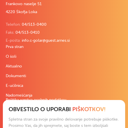
Frankovo naselje 51
4220 Škofja Loka
Telefon:
04/513-0400
Faks:
04/513-0410
E-pošta:
info.c-golar@guest.arnes.si
Prva stran
O šoli
Aktualno
Dokumenti
E-učilnica
Nadomeščanja
Politika varstva osebnih podatkov
OBVESTILO O UPORABI
PIŠKOTKOV!
Pravno besedilo
Izjava o dostopnosti
Spletna stran za svoje pravilno delovanje potrebuje piškotke.
Podatki in slike na spletni strani so izključna last šole ali avtorjev.
Prosimo Vas, da jih sprejmete, saj boste s tem izboljšali