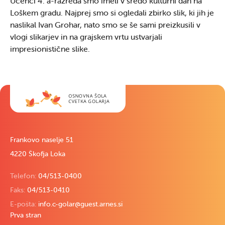
Učenci 4. a-razreda smo imeli v sredo kulturni dan na
Loškem gradu. Najprej smo si ogledali zbirko slik, ki jih je
naslikal Ivan Grohar, nato smo se še sami preizkusili v
vlogi slikarjev in na grajskem vrtu ustvarjali
impresionistične slike.
Frankovo naselje 51
4220 Škofja Loka
Telefon:
04/513-0400
Faks:
04/513-0410
E-pošta:
info.c-golar@guest.arnes.si
Prva stran