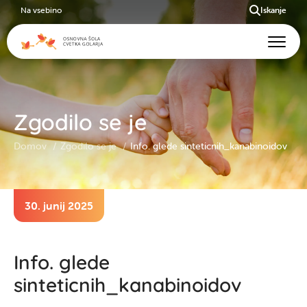
Na vsebino
Iskanje
Zgodilo se je
Domov
Zgodilo se je
Info. glede sinteticnih_kanabinoidov
30. junij 2025
Info. glede
sinteticnih_kanabinoidov