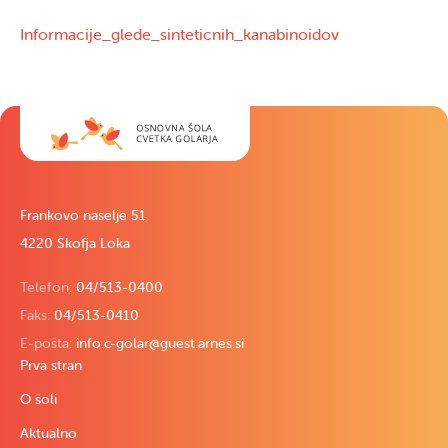
Informacije_glede_sinteticnih_kanabinoidov
Frankovo naselje 51
4220 Škofja Loka
Telefon:
04/513-0400
Faks:
04/513-0410
E-pošta:
info.c-golar@guest.arnes.si
Prva stran
O šoli
Aktualno