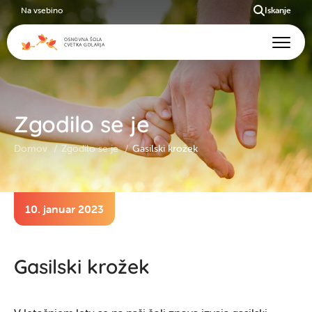
Na vsebino
Iskanje
Zgodilo se je
Domov
Zgodilo se je
Gasilski krožek
10. januar 2023
Gasilski krožek