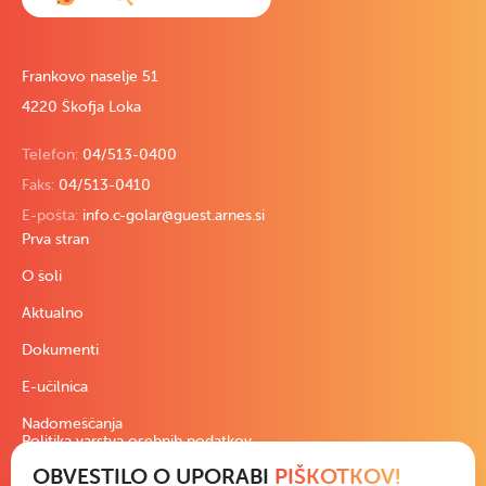
Frankovo naselje 51
4220 Škofja Loka
Telefon:
04/513-0400
Faks:
04/513-0410
E-pošta:
info.c-golar@guest.arnes.si
Prva stran
O šoli
Aktualno
Dokumenti
E-učilnica
Nadomeščanja
Politika varstva osebnih podatkov
OBVESTILO O UPORABI
PIŠKOTKOV!
Pravno besedilo