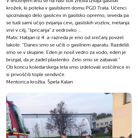
V letošnjem letu se na naši šoli znova izvaja gasilski
krožek, ki poteka v gasilskem domu PGD Trata. Učenci
spoznavajo delo gasilcev in gasilsko opremo, seveda pa
se tudi sami učijo zvijanja cevi, gasilskih vozlov, metanja
vrvi v cilj, "špricanja" z vedrovko …
Matic Habjan iz 4. a-razreda je eno od srečanj povzel
takole: ''Danes smo se učili o gasilnem aparatu. Razdelili
smo se v skupine. Eden je nosil vedro za vodo, eden je
brizgal, da je zadel plastenko. Zelo smo se zabavali.''
Ob koncu koledarskega leta smo izdelovali voščilnice in
si privoščili tople sendviče.
Mentorica krožka: Špela Kalan