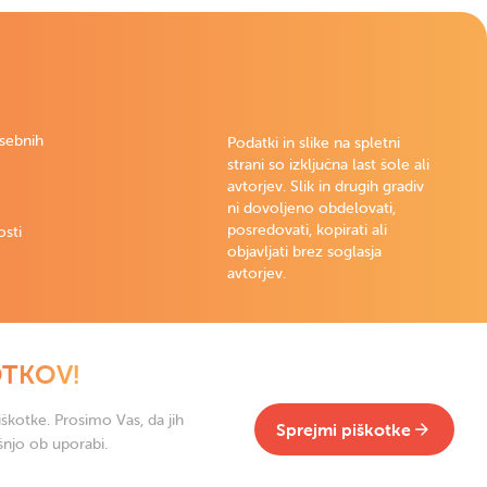
osebnih
Podatki in slike na spletni
strani so izključna last šole ali
avtorjev. Slik in drugih gradiv
ni dovoljeno obdelovati,
posredovati, kopirati ali
osti
objavljati brez soglasja
avtorjev.
OTKOV!
škotke. Prosimo Vas, da jih
Sprejmi piškotke
šnjo ob uporabi.