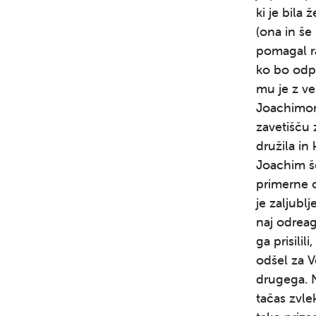
ki je bila 
(ona in še
pomagal ra
ko bo odpl
mu je z ve
Joachimom,
zavetišču z
družila in
Joachim š
primerne o
je zaljublj
naj odreag
ga prisilil
odšel za V
drugega. N
tačas zvlek