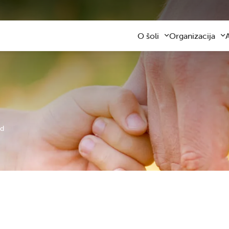
O šoli
Organizacija
Predstavitev šole
Obvezni program
Kontaktni podatki
Razširjeni progra
Z
Zaposleni
Sodelovanje s star
F
Organizacija dela
Šolski prevozi
V
Varna šolska pot
Šolska prehrana
Knjižnica
Plačilo storitev
Katalog informacij javnega z
Osnovnošolsko iz
ed
Koristne informacije
Publikacija
Oddaja prostorov
Svetovalna služba
Zobna ambulanta
Šolski sklad
Tekmovanja