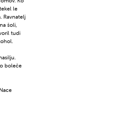
 domov. Ko
tekel le
. Ravnatelj
na šoli,
oril tudi
kohol.
silju.
elo boleče
e