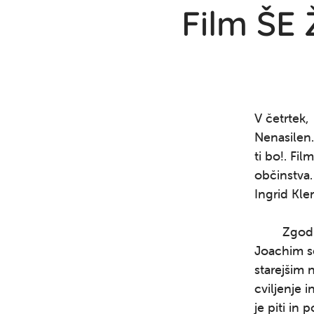
Film ŠE Ž
V četrtek,
Nenasilen.
ti bo!. Fi
občinstva.
Ingrid Kle
Zgodba gov
Joachim se
starejšim n
cviljenje i
je piti in 