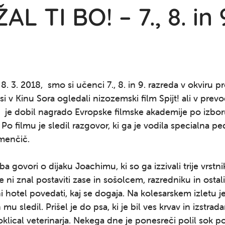
AL TI BO! – 7., 8. in
 8. 3. 2018, smo si učenci 7., 8. in 9. razreda v okviru p
si v Kinu Sora ogledali nizozemski film Spijt! ali v prev
lm je dobil nagrado Evropske filmske akademije po izb
 Po filmu je sledil razgovor, ki ga je vodila specialna p
menčič.
ori o dijaku Joachimu, ki so ga izzivali trije vrstnik
 ni znal postaviti zase in sošolcem, razredniku in ostal
i hotel povedati, kaj se dogaja. Na kolesarskem izletu je 
n mu sledil. Prišel je do psa, ki je bil ves krvav in izstra
poklical veterinarja. Nekega dne je ponesreči polil sok po