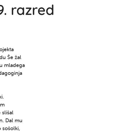
 9. razred
rojekta
odu Še žal
oru mladega
edagoginja
i.
im
slišal
dan. Dal mu
 sošolki,