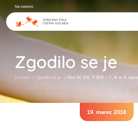
Na vsebino
Zgodilo se je
Domov
Zgodilo se je
Film ŠE ŽAL TI BO! – 7., 8. in 9. razr
19. marec 2018