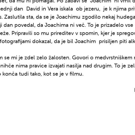
det, da mu ni pomagal. Po zabavi se Joachim ni vrnil
lednji dan David in Vera iskala ob jezeru, je k njima pri
. Zaslutila sta, da se je Joachimu zgodilo nekaj hudega
ji dan povedal, da Joachima ni več. To je prizadelo vse 
eže. Pripravili so mu prireditev v spomin, kjer je spregov
fotografijami dokazal, da je bil Joachim prisiljen piti al
i je zdel zelo žalosten. Govori o medvrstniškem na
 nihče nima pravice izvajati nasilja nad drugim. To je z
 konča tudi tako, kot se je v filmu.
Nac