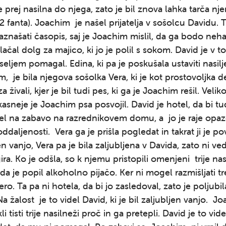
že prej nasilna do njega, zato je bil znova lahka tarča nj
 2 fanta). Joachim je našel prijatelja v sošolcu Davidu.
znašati časopis, saj je Joachim mislil, da ga bodo nehali
ačal dolg za majico, ki jo je polil s sokom. David je v t
seljem pomagal. Edina, ki pa je poskušala ustaviti nasil
 je bila njegova sošolka Vera, ki je kot prostovoljka de
a živali, kjer je bil tudi pes, ki ga je Joachim rešil. Velik
 kasneje je Joachim psa posvojil. David je hotel, da bi tu
el na zabavo na razrednikovem domu, a jo je raje opaz
ddaljenosti. Vera ga je prišla pogledat in takrat ji je po
en vanjo, Vera pa je bila zaljubljena v Davida, zato ni ve
ira. Ko je odšla, so k njemu pristopili omenjeni trije nas
i, da je popil alkoholno pijačo. Ker ni mogel razmišljati tr
ero. Ta pa ni hotela, da bi jo zasledoval, zato je poljub
a žalost je to videl David, ki je bil zaljubljen vanjo. J
li tisti trije nasilneži proč in ga pretepli. David je to videl