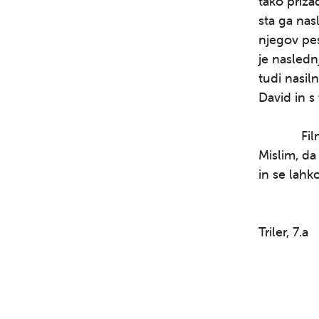
tako priza
sta ga nas
njegov pes
je nasledn
tudi nasiln
David in s 
Film se m
Mislim, da
in se lahko
Triler, 7.a