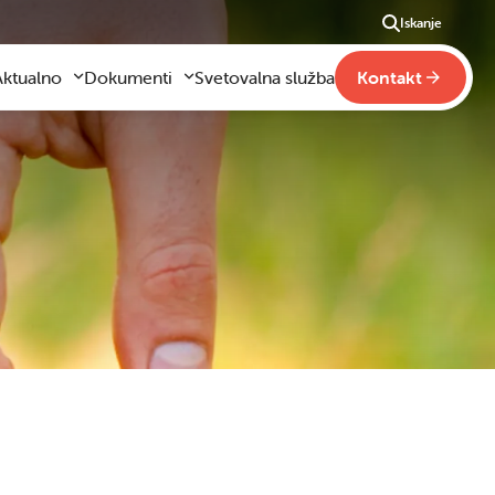
Iskanje
Aktualno
Dokumenti
Svetovalna služba
Kontakt
Aktualno
Obrazci za vloge
m
godilo se je
Pravilniki šole
ši
otogalerija slik
Drugi pravilniki
ideo vsebine
načaja
obraževanje na domu