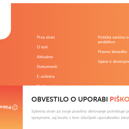
Prva stran
Politika varstva 
podatkov
O šoli
Pravno besedilo
Aktualno
Izjava o dostopn
Dokumenti
E-učilnica
Nadomeščanja
OBVESTILO O UPORABI
PIŠK
škotki
Spletna stran za svoje pravilno delovanje potrebuje pi
sprejmete, saj boste s tem izboljšali uporabniško izku