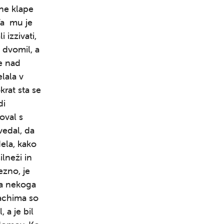
ene klape
 Ta mu je
 izzivati,
o dvomil, a
je nad
lala v
okrat sta se
di
oval s
vedal, da
Išči
dela, kako
ilneži in
ezno, je
ila nekoga
oachima so
, a je bil