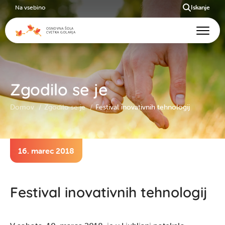
Na vsebino
Iskanje
Zgodilo se je
Domov
Zgodilo se je
Festival inovativnih tehnologij
16. marec 2018
Festival inovativnih tehnologij