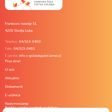
Frankovo naselje 51
4220 Škofja Loka
Telefon:
04/513-0400
Faks:
04/513-0410
E-pošta:
info.c-golar@guest.arnes.si
Prva stran
O šoli
Aktualno
Dokumenti
E-učilnica
Nadomeščanja
Politika varstva osebnih podatkov