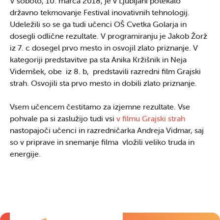
V soboto, 10. marca 2018, je v Ljubljani potekalo
državno tekmovanje Festival inovativnih tehnologij.
Udeležili so se ga tudi učenci OŠ Cvetka Golarja in
dosegli odlične rezultate. V programiranju je Jakob Žorž
iz 7. c dosegel prvo mesto in osvojil zlato priznanje. V
kategoriji predstavitve pa sta Anika Kržišnik in Neja
Videmšek, obe iz 8. b, predstavili razredni film Grajski
strah. Osvojili sta prvo mesto in dobili zlato priznanje.
Vsem učencem čestitamo za izjemne rezultate. Vse
pohvale pa si zaslužijo tudi vsi
v filmu Grajski strah
nastopajoči učenci in razredničarka Andreja Vidmar, saj
so v priprave in snemanje filma vložili veliko truda in
energije.