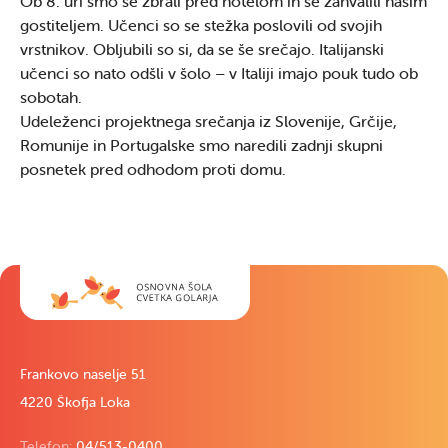
Ob 8. uri smo se zbrali pred hotelom in se zahvalili našim
gostiteljem. Učenci so se stežka poslovili od svojih
vrstnikov. Obljubili so si, da se še srečajo. Italijanski
učenci so nato odšli v šolo – v Italiji imajo pouk tudo ob
sobotah.
Udeleženci projektnega srečanja iz Slovenije, Grčije,
Romunije in Portugalske smo naredili zadnji skupni
posnetek pred odhodom proti domu.
Frankovo naselje 51
4220 Škofja Loka
Telefon:
04/513-0400