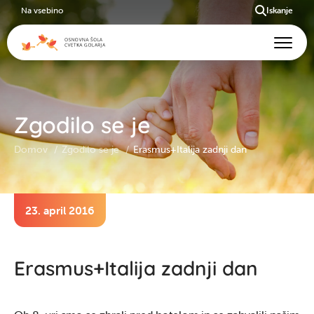
Na vsebino
Iskanje
Zgodilo se je
Domov
Zgodilo se je
Erasmus+Italija zadnji dan
23. april 2016
Erasmus+Italija zadnji dan