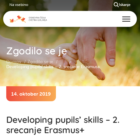
Na vsebino
Iskanje
Zgodilo se je
Domov
Zgodilo se je
Developing pupils’ skills – 2. srecanje Erasmus+
14. oktober 2019
Developing pupils’ skills – 2.
srecanje Erasmus+