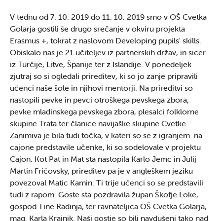
V tednu od 7. 10. 2019 do 11. 10. 2019 smo v OŠ Cvetka
Golarja gostili še drugo srečanje v okviru projekta
Erasmus +, tokrat z naslovom Developing pupils' skills.
Obiskalo nas je 21 učiteljev iz partnerskih držav, in sicer
iz Turčije, Litve, Španije ter z Islandije. V ponedeljek
zjutraj so si ogledali prireditev, ki so jo zanje pripravili
učenci naše šole in njihovi mentorji. Na prireditvi so
nastopili pevke in pevci otroškega pevskega zbora,
pevke mladinskega pevskega zbora, plesalci folklorne
skupine Trata ter članice navijaške skupine Cvetke.
Zanimiva je bila tudi točka, v kateri so se z igranjem na
cajone predstavile učenke, ki so sodelovale v projektu
Cajon. Kot Pat in Mat sta nastopila Karlo Jemc in Julij
Martin Fričovsky, prireditev pa je v angleškem jeziku
povezoval Matic Kamin. Ti trije učenci so se predstavili
tudi z rapom. Goste sta pozdravila župan Škofje Loke,
gospod Tine Radinja, ter ravnateljica OŠ Cvetka Golarja,
mag. Karla Krajnik. Naši gostje so bili navdušeni tako nad