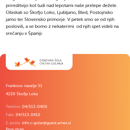
prireditvijo kot tudi nad lepotami naše prelepe dežele.
Obiskali so Škofjo Loko, Ljubljano, Bled, Postojnsko
jamo ter Slovensko primorje. V petek smo se od njih
poslovili, a se bomo z nekaterimi od njih spet videli na
srečanju v Španiji.
Frankovo naselje 51
4220 Škofja Loka
Telefon:
04/513-0400
Faks:
04/513-0410
E-pošta:
info.c-golar@guest.arnes.si
Prva stran