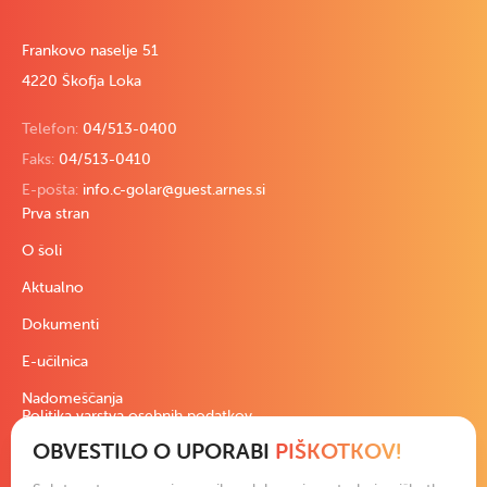
Frankovo naselje 51
4220 Škofja Loka
Telefon:
04/513-0400
Faks:
04/513-0410
E-pošta:
info.c-golar@guest.arnes.si
Prva stran
O šoli
Aktualno
Dokumenti
E-učilnica
Nadomeščanja
Politika varstva osebnih podatkov
OBVESTILO O UPORABI
PIŠKOTKOV!
Pravno besedilo