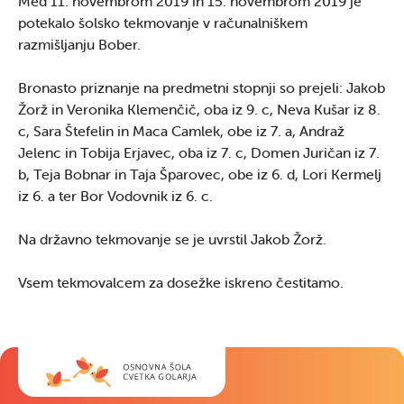
Med 11. novembrom 2019 in 15. novembrom 2019 je
potekalo šolsko tekmovanje v računalniškem
razmišljanju Bober.
Bronasto priznanje na predmetni stopnji so prejeli: Jakob
Žorž in Veronika Klemenčič, oba iz 9. c, Neva Kušar iz 8.
c, Sara Štefelin in Maca Camlek, obe iz 7. a, Andraž
Jelenc in Tobija Erjavec, oba iz 7. c, Domen Juričan iz 7.
b, Teja Bobnar in Taja Šparovec, obe iz 6. d, Lori Kermelj
iz 6. a ter Bor Vodovnik iz 6. c.
Na državno tekmovanje se je uvrstil Jakob Žorž.
Vsem tekmovalcem za dosežke iskreno čestitamo.