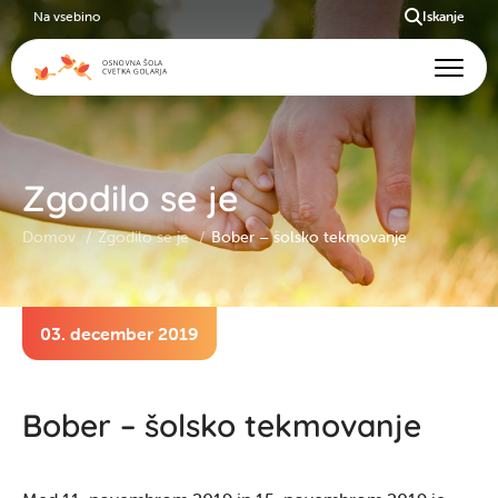
Na vsebino
Iskanje
Zgodilo se je
Domov
Zgodilo se je
Bober – šolsko tekmovanje
03. december 2019
Bober – šolsko tekmovanje