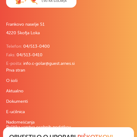
Frankovo naselje 51
4220 Škofja Loka
Telefon:
04/513-0400
Faks:
04/513-0410
E-pošta:
info.c-golar@guest.arnes.si
Prva stran
O šoli
Aktualno
Dokumenti
E-učilnica
Nadomeščanja
Politika varstva osebnih podatkov
OBVESTILO O UPORABI
PIŠKOTKOV!