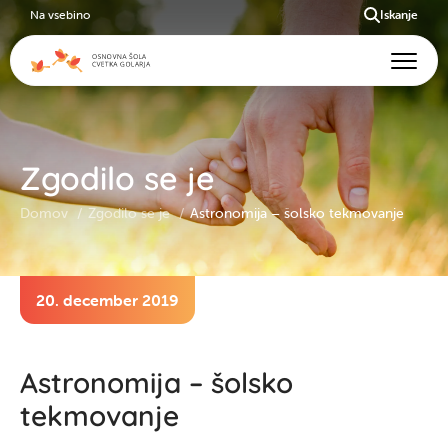
Na vsebino
Iskanje
Zgodilo se je
Domov
Zgodilo se je
Astronomija – šolsko tekmovanje
20. december 2019
Astronomija – šolsko
tekmovanje