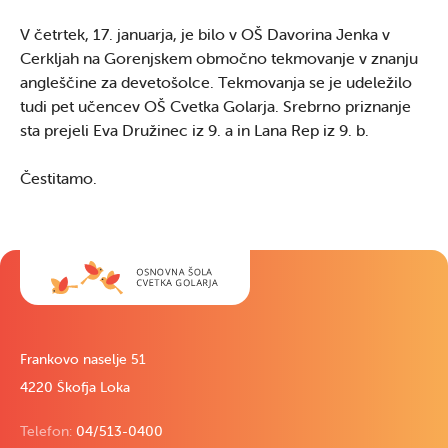
V četrtek, 17. januarja, je bilo v OŠ Davorina Jenka v
Cerkljah na Gorenjskem območno tekmovanje v znanju
angleščine za devetošolce. Tekmovanja se je udeležilo
tudi pet učencev OŠ Cvetka Golarja. Srebrno priznanje
sta prejeli Eva Družinec iz 9. a in Lana Rep iz 9. b.
Čestitamo.
Frankovo naselje 51
4220 Škofja Loka
Telefon:
04/513-0400