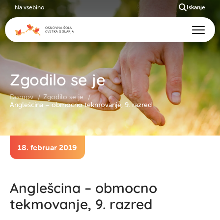
Na vsebino
Iskanje
Zgodilo se je
Domov
Zgodilo se je
Anglešcina – obmocno tekmovanje, 9. razred
18. februar 2019
Anglešcina – obmocno
tekmovanje, 9. razred