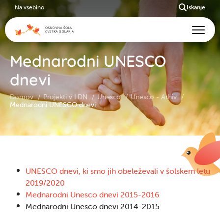
Na vsebino
Iskanje
Mednarodni UNESCO
dnevi
Domov
Projekti v LDN
Unesco
Unesco - Arhiv
Mednarodni UNESCO dnevi
UNESCO dnevi, ki smo jih obeleževali v šolskem letu
2019/2020
Mednarodni Unesco dnevi 2015-2016
Mednarodni Unesco dnevi 2014-2015