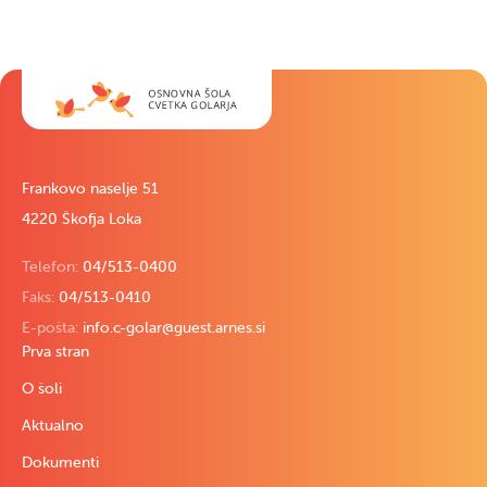
Frankovo naselje 51
4220 Škofja Loka
Telefon:
04/513-0400
Faks:
04/513-0410
E-pošta:
info.c-golar@guest.arnes.si
Prva stran
O šoli
Aktualno
Dokumenti