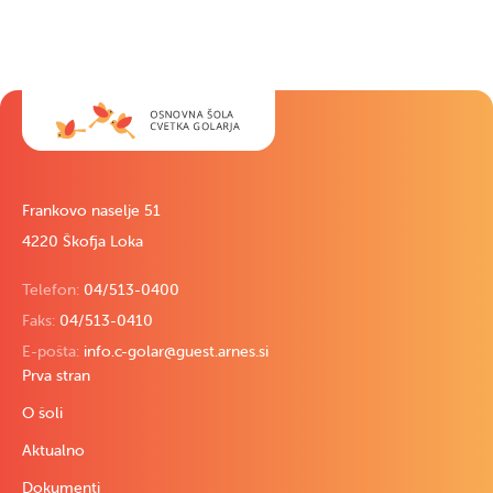
Frankovo naselje 51
4220 Škofja Loka
Telefon:
04/513-0400
Faks:
04/513-0410
E-pošta:
info.c-golar@guest.arnes.si
Prva stran
O šoli
Aktualno
Dokumenti