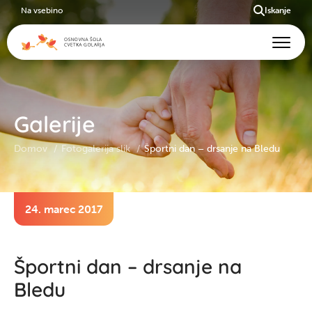
Na vsebino
Iskanje
Galerije
Domov
Fotogalerija slik
Športni dan – drsanje na Bledu
24. marec 2017
Športni dan – drsanje na
Bledu