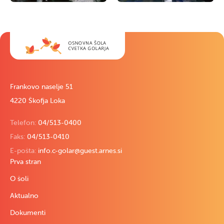
Frankovo naselje 51
4220 Škofja Loka
Telefon:
04/513-0400
Faks:
04/513-0410
E-pošta:
info.c-golar@guest.arnes.si
Prva stran
O šoli
Aktualno
Dokumenti