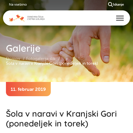
Na vsebino
Iskanje
Galerije
Domov
Fotogalerija slik
Šola v naravi v Kranjski Gori (ponedeljek in torek)
11. februar 2019
Šola v naravi v Kranjski Gori
(ponedeljek in torek)