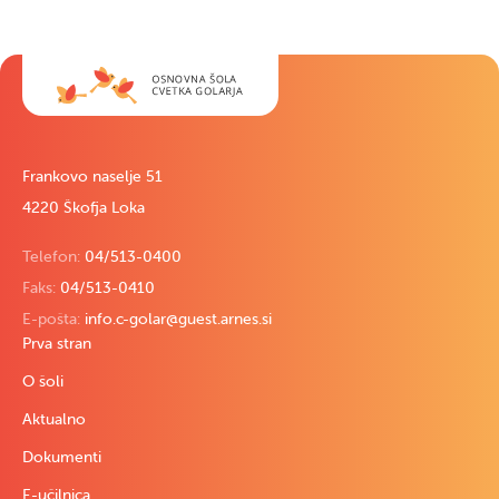
Frankovo naselje 51
4220 Škofja Loka
Telefon:
04/513-0400
Faks:
04/513-0410
E-pošta:
info.c-golar@guest.arnes.si
Prva stran
O šoli
Aktualno
Dokumenti
E-učilnica