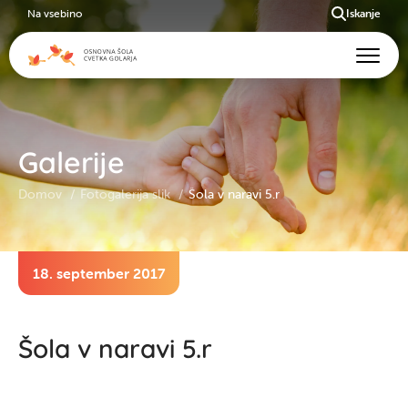
Na vsebino
Iskanje
Galerije
Domov
Fotogalerija slik
Šola v naravi 5.r
18. september 2017
Šola v naravi 5.r