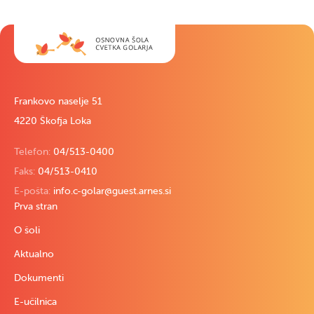
Frankovo naselje 51
4220 Škofja Loka
Telefon:
04/513-0400
Faks:
04/513-0410
E-pošta:
info.c-golar@guest.arnes.si
Prva stran
O šoli
Aktualno
Dokumenti
E-učilnica