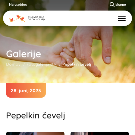
Na vsebino
Iskanje
Galerije
Domov
Fotogalerija slik
Pepelkin čevelj
28. junij 2023
Pepelkin čevelj