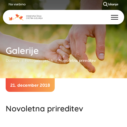
Na vsebino
Iskanje
Galerije
Domov
Fotogalerija slik
Novoletna prireditev
21. december 2018
Novoletna prireditev