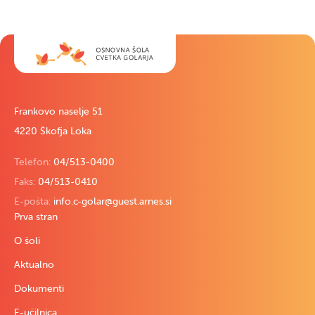
Frankovo naselje 51
4220 Škofja Loka
Telefon:
04/513-0400
Faks:
04/513-0410
E-pošta:
info.c-golar@guest.arnes.si
Prva stran
O šoli
Aktualno
Dokumenti
E-učilnica