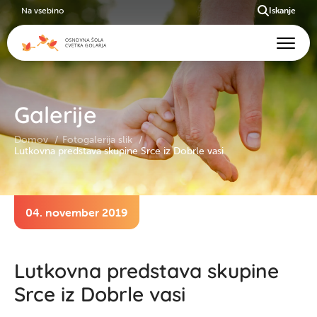
Na vsebino
Iskanje
Galerije
Domov
Fotogalerija slik
Lutkovna predstava skupine Srce iz Dobrle vasi
04. november 2019
Lutkovna predstava skupine
Srce iz Dobrle vasi