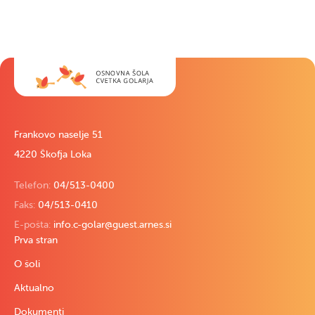
Frankovo naselje 51
4220 Škofja Loka
Telefon:
04/513-0400
Faks:
04/513-0410
E-pošta:
info.c-golar@guest.arnes.si
Prva stran
O šoli
Aktualno
Dokumenti