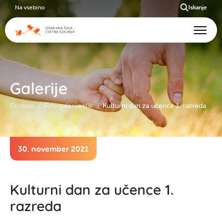
Na vsebino
Iskanje
Galerije
Domov
Fotogalerija slik
Kulturni dan za učence 1. razreda
30. november 2021
Kulturni dan za učence 1.
razreda