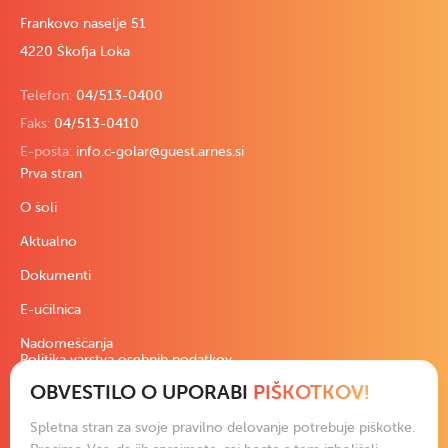
Frankovo naselje 51
4220 Škofja Loka
Telefon:
04/513-0400
Faks:
04/513-0410
E-pošta:
info.c-golar@guest.arnes.si
Prva stran
O šoli
Aktualno
Dokumenti
E-učilnica
Nadomeščanja
Politika varstva osebnih podatkov
OBVESTILO O UPORABI
PIŠKOTKOV!
Pravno besedilo
Izjava o dostopnosti
Spletna stran za svoje pravilno delovanje potrebuje piškotke.
Podatki in slike na spletni strani so izključna last šole ali avtorjev.