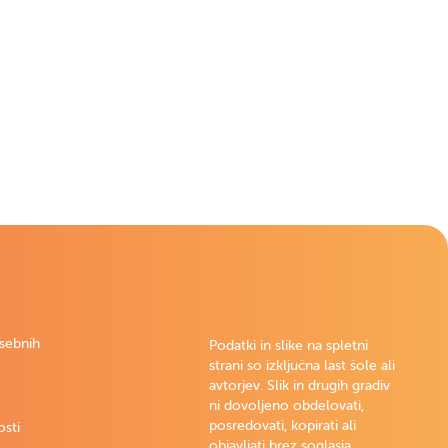
osebnih
Podatki in slike na spletni
strani so izključna last šole ali
avtorjev. Slik in drugih gradiv
ni dovoljeno obdelovati,
posredovati, kopirati ali
osti
objavljati brez soglasja