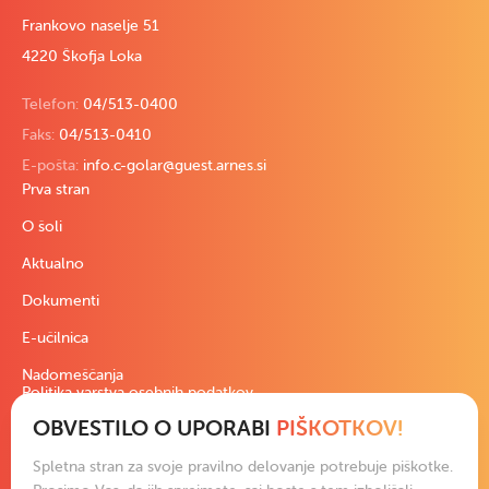
Frankovo naselje 51
4220 Škofja Loka
Telefon:
04/513-0400
Faks:
04/513-0410
E-pošta:
info.c-golar@guest.arnes.si
Prva stran
O šoli
Aktualno
Dokumenti
E-učilnica
Nadomeščanja
Politika varstva osebnih podatkov
OBVESTILO O UPORABI
PIŠKOTKOV!
Pravno besedilo
Izjava o dostopnosti
Spletna stran za svoje pravilno delovanje potrebuje piškotke.
Podatki in slike na spletni strani so izključna last šole ali avtorjev.