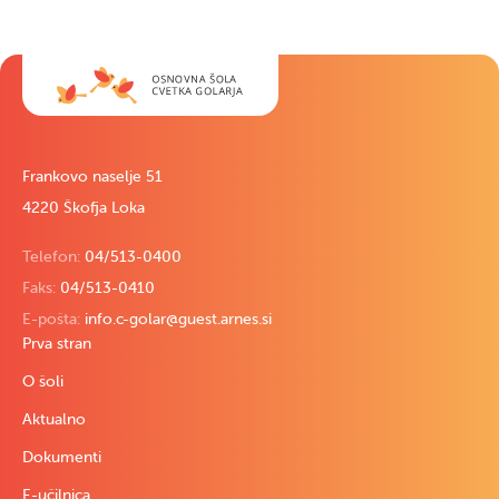
Frankovo naselje 51
4220 Škofja Loka
Telefon:
04/513-0400
Faks:
04/513-0410
E-pošta:
info.c-golar@guest.arnes.si
Prva stran
O šoli
Aktualno
Dokumenti
E-učilnica