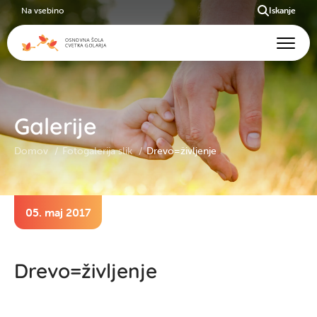
Na vsebino
Iskanje
Galerije
Domov
Fotogalerija slik
Drevo=življenje
05. maj 2017
Drevo=življenje